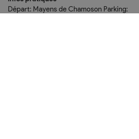
Départ: Mayens de Chamoson Parking:
A proximité de l'Hostellerie de l'Ardève
Restaurants aux Mayens de Chamoson