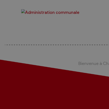
Sécurité
Contacts utiles
Agent communal AVS
Présentation
Activités
Conseil bourgeoisial
Bienvenue à C
Règlement
Assemblée bourgeoisiale