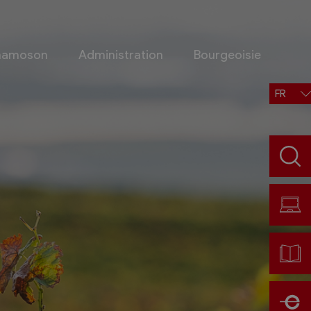
Chamoson
Administration
Bourgeoisie
FR
Situation, accès, météo
Météo