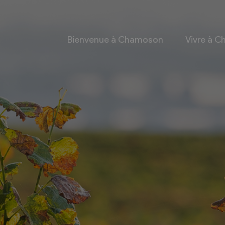
Bienvenue à Chamoson
Vivre à 
 et culture
Economie
 et Ludothèque
Entreprises
Taxes de séjour et
d’hébergement
Energie
les
Grands cru
 communales
Mobility Car
 et culturel