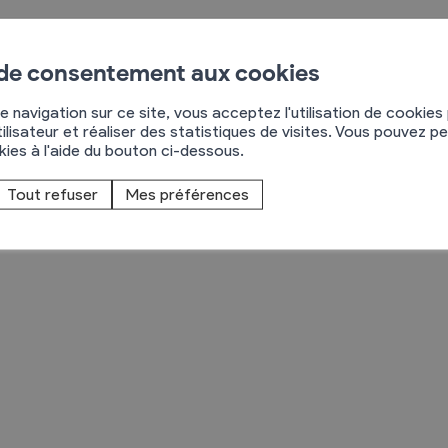
 de consentement aux cookies
e navigation sur ce site, vous acceptez l'utilisation de cookies
Règlements
ilisateur et réaliser des statistiques de visites. Vous pouvez p
okies à l'aide du bouton ci-dessous.
rimaires
Administration
hemin Neuf 9
Tout refuser
Mes préférences
mmunal législature
Sécurité et police
955
Chamoson
Services autofinancés
27/305.10.30
ciaires
Constructions
élections
Culture et sport
Tourisme
s