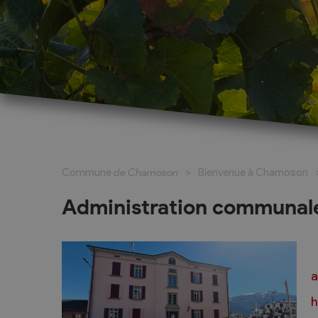
Cadastre informatisé
Magic Pass 2
Bulletin officiel
Jeunesse et formation
Santé et soci
Nurserie – Crèche – UAPE
Commune en 
Commune
de Chamoson
Bienvenue à Chamoson
Ecole Primaire
Section des S
Cycle d’Orientation
Centre Médic
Administration communal
Apprentissage
Parents d’acc
Soleil
Bourse et prêt d’étude
APEA des dist
Conthey
a
Foyer Pierre-O
h