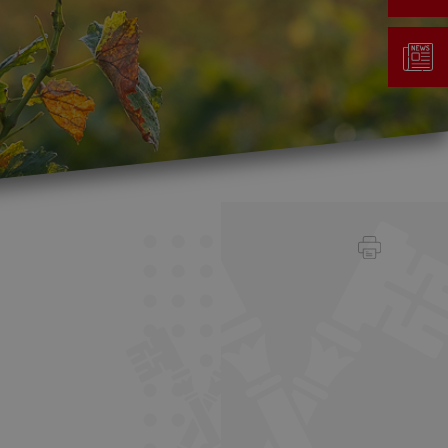
Gestion des déchets
Taxe au sac
Déchetterie
Emplacements écopoints
Gastrovert
Ramassage des poubelles