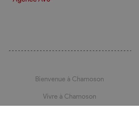
Bienvenue à Chamoson
Vivre à Chamoson
Administration
Bourgeoisie