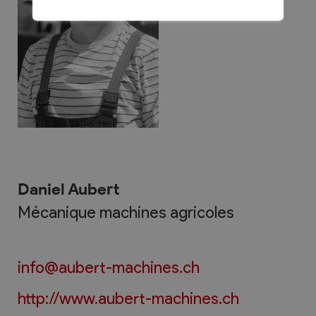
Daniel Aubert
Mécanique machines agricoles
info@aubert-machines.ch
http://www.aubert-machines.ch