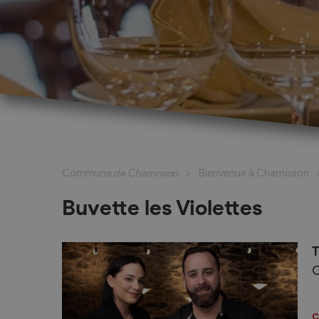
Cadastre informatisé
Magic Pass 2
Bulletin officiel
Jeunesse et formation
Santé et soci
Nurserie – Crèche – UAPE
Commune en 
Commune
de Chamoson
Bienvenue à Chamoson
Ecole Primaire
Section des S
Cycle d’Orientation
Centre Médic
Buvette les Violettes
Apprentissage
Parents d’acc
Soleil
Bourse et prêt d’étude
T
APEA des dist
C
Conthey
Foyer Pierre-O
c