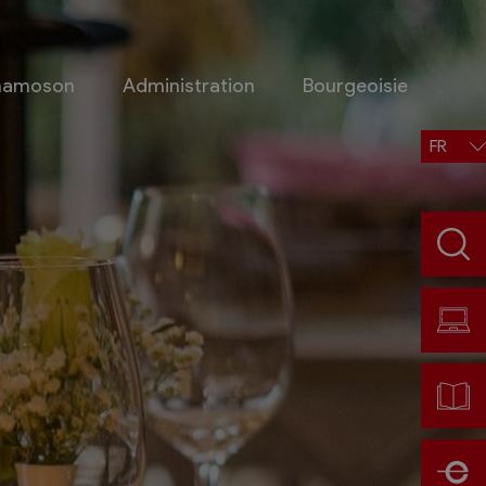
Chamoson
Administration
Bourgeoisie
FR
Situation, accès, météo
Météo