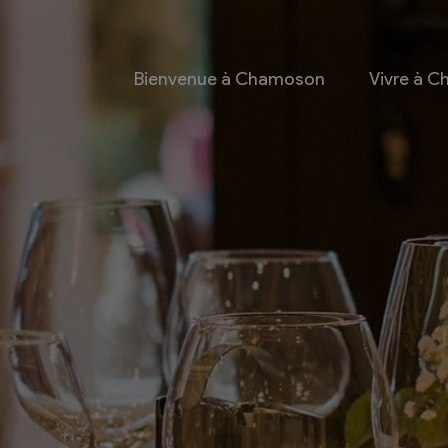
Bienvenue à Chamoson
Vivre à 
 et culture
Economie
 et Ludothèque
Entreprises
Taxes de séjour et
d’hébergement
Energie
les
Grands cru
 communales
Mobility Car
 et culturel