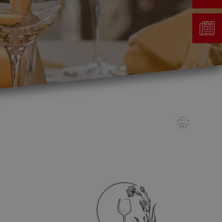
Gestion des déchets
Taxe au sac
Déchetterie
Emplacements écopoints
Gastrovert
Ramassage des poubelles