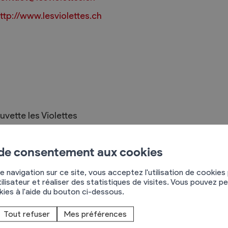
ttp://www.lesviolettes.ch
Règlements
rimaires
Administration
mmunal législature
Sécurité et police
uvette les Violettes
Services autofinancés
oute de l'étang 8
ciaires
Constructions
955
Némiaz
élections
 de consentement aux cookies
Culture et sport
79 621 06 94
Tourisme
e navigation sur ce site, vous acceptez l'utilisation de cookies
s
ilisateur et réaliser des statistiques de visites. Vous pouvez p
okies à l'aide du bouton ci-dessous.
ent de découvrir leurs Clapiottes. Accompagnées
gion, ces bouchées gourmandes, idéales pour
Tout refuser
Mes préférences
prendront. Tout cela dans le cadre exceptionnel du