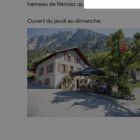
hameau de Némiaz qui surplombe le village
Sécurité
Contacts utiles
Ouvert du jeudi au dimanche.
Agent communal AVS
Présentation
Activités
Conseil bourgeoisial
Règlement
Assemblée bourgeoisiale