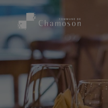
Présentation
Sport, loisirs
Population
Bibliothèque
1955
Paroisses
Actualités
Cham’Aso
Dangers Naturels
Sociétés loca
Carte CFF
Subventions
Application « Chamoson »
Mérite sportif