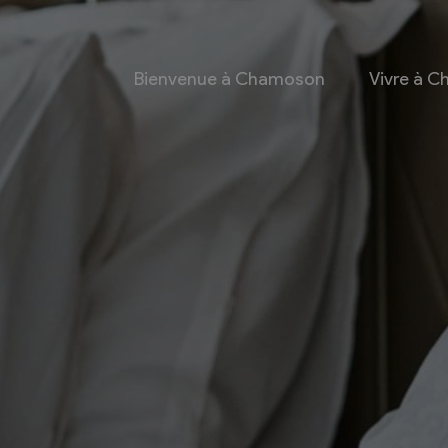
Bienvenue à Chamoson
Vivre à 
 et culture
Economie
 et Ludothèque
Entreprises
Taxes de séjour et
d’hébergement
Energie
les
Grands cru
 communales
Mobility Car
 et culturel