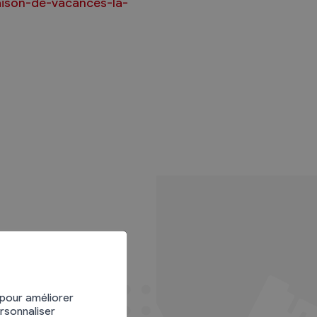
aison-de-vacances-la-
 pour améliorer
ersonnaliser