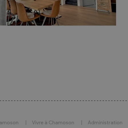
hamoson
Vivre à Chamoson
Administration