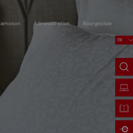
Chamoson
Administration
Bourgeoisie
FR
Situation, accès, météo
Météo