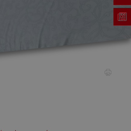
Gestion des déchets
Taxe au sac
Déchetterie
Emplacements écopoints
Gastrovert
Ramassage des poubelles