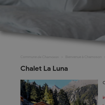
Cadastre informatisé
Magic Pass 2
Bulletin officiel
Jeunesse et formation
Santé et soci
Nurserie – Crèche – UAPE
Commune en 
Commune
de Chamoson
Bienvenue à Chamoson
Ecole Primaire
Section des S
Cycle d’Orientation
Centre Médic
Chalet La Luna
Apprentissage
Parents d’acc
Soleil
Bourse et prêt d’étude
C
APEA des dist
Conthey
i
Foyer Pierre-O