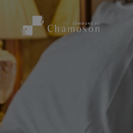
Présentation
Sport, loisirs
Population
Bibliothèque
1955
Paroisses
Actualités
Cham’Aso
Dangers Naturels
Sociétés loca
Carte CFF
Subventions
Application « Chamoson »
Mérite sportif