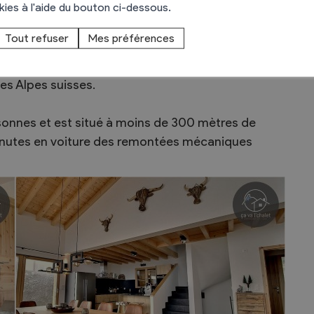
okies à l'aide du bouton ci-dessous.
imprenable sur la vallée du Rhône.
Tout refuser
Mes préférences
let de montagne élégant et moderne. Ce chalet de
0) de 190 m2 offre tout le nécessaire pour un
les Alpes suisses.
rsonnes et est situé à moins de 300 mètres de
 minutes en voiture des remontées mécaniques