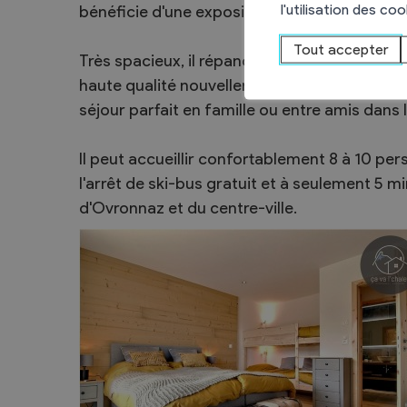
l'utilisation des co
bénéficie d'une exposition Sud avec une vue 
Sécurité
Tout accepter
Contacts utiles
Très spacieux, il répand le charme d'un cha
Agent communal AVS
haute qualité nouvellement construit (en 202
séjour parfait en famille ou entre amis dans 
Il peut accueillir confortablement 8 à 10 pe
l'arrêt de ski-bus gratuit et à seulement 5
Présentation
Activités
d'Ovronnaz et du centre-ville.
Conseil bourgeoisial
Règlement
Assemblée bourgeoisiale