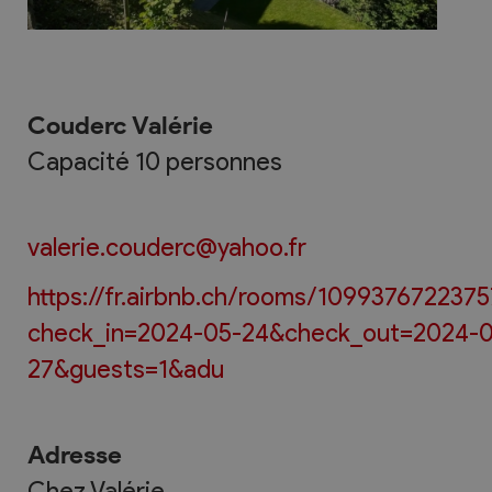
Couderc Valérie
Capacité 10 personnes
valerie.couderc@yahoo.fr
https://fr.airbnb.ch/rooms/109937672237
check_in=2024-05-24&check_out=2024-0
27&guests=1&adu
Adresse
Chez Valérie