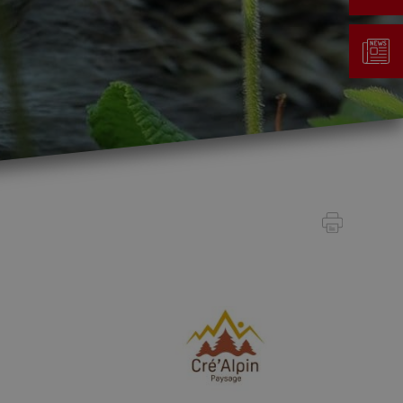
Gestion des déchets
Taxe au sac
Déchetterie
Emplacements écopoints
Gastrovert
Ramassage des poubelles