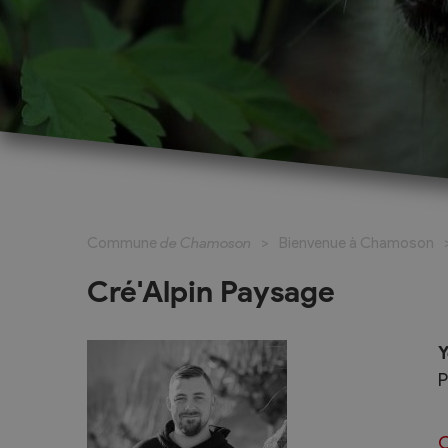
Cadastre informatisé
Magic Pass 2
Bulletin officiel
Jeunesse et formation
Santé et soci
Nurserie – Crèche – UAPE
Commune en 
Commune
de Chamoson
Bienvenue à Chamoson
Ecole Primaire
Section des S
Cycle d’Orientation
Centre Médic
Cré'Alpin Paysage
Apprentissage
Parents d’acc
Soleil
Bourse et prêt d’étude
Y
APEA des dist
P
Conthey
Foyer Pierre-O
C