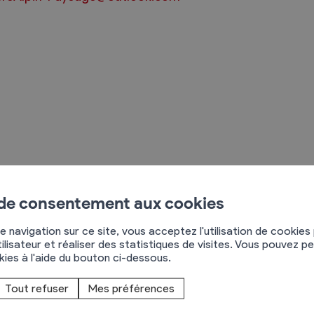
Règlements
rimaires
Administration
mmunal législature
Sécurité et police
Services autofinancés
ciaires
Constructions
ré'Alpin Paysage
 de consentement aux cookies
élections
Culture et sport
ue de la Portettaz 29
e navigation sur ce site, vous acceptez l'utilisation de cookies
Tourisme
955
St-Pierre-de-Clages
ilisateur et réaliser des statistiques de visites. Vous pouvez p
s
okies à l'aide du bouton ci-dessous.
79 795 71 80
Tout refuser
Mes préférences
 de la nature et de vos besoins, pour tout travail