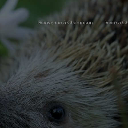
Bienvenue à Chamoson
Vivre à 
 et culture
Economie
 et Ludothèque
Entreprises
Taxes de séjour et
d’hébergement
Energie
les
Grands cru
 communales
Mobility Car
 et culturel