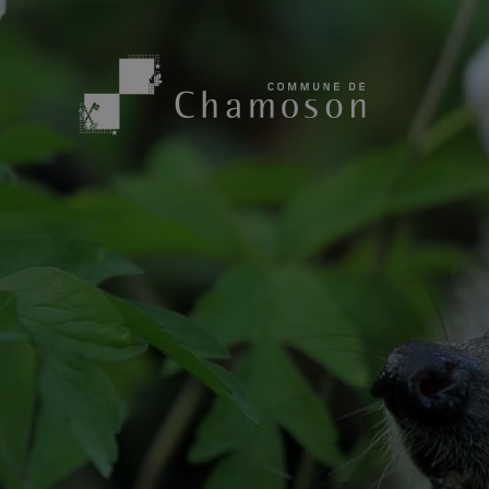
Présentation
Sport, loisirs
Population
Bibliothèque
1955
Paroisses
Actualités
Cham’Aso
Dangers Naturels
Sociétés loca
Carte CFF
Subventions
Application « Chamoson »
Mérite sportif