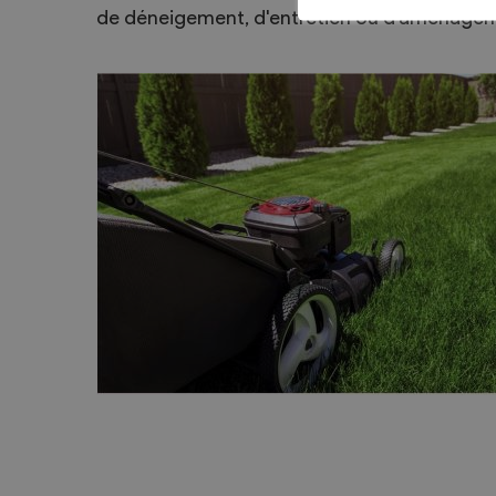
de déneigement, d'entretien ou d'aménageme
Sécurité
Contacts utiles
Agent communal AVS
Présentation
Activités
Conseil bourgeoisial
Règlement
Assemblée bourgeoisiale