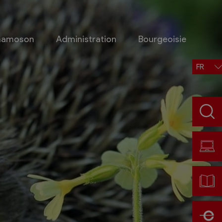
Chamoson
Administration
Bourgeoisie
FR
Situation, accès, météo
Météo