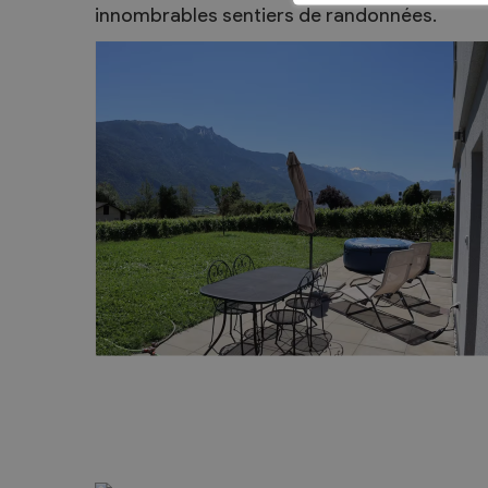
innombrables sentiers de randonnées.
Sécurité
Contacts utiles
Agent communal AVS
Présentation
Activités
Conseil bourgeoisial
Règlement
Assemblée bourgeoisiale