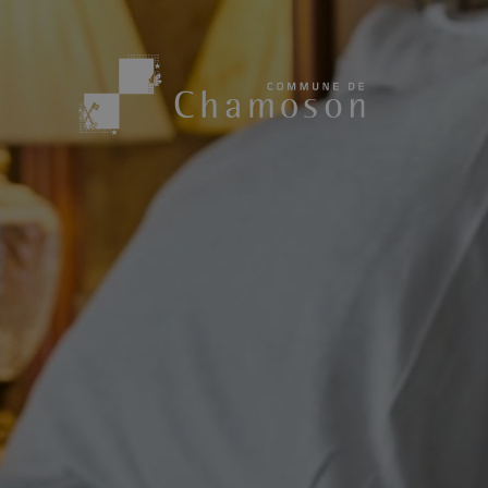
Présentation
Sport, loisirs
Population
Bibliothèque
1955
Paroisses
Actualités
Cham’Aso
Dangers Naturels
Sociétés loca
Carte CFF
Subventions
Application « Chamoson »
Mérite sportif