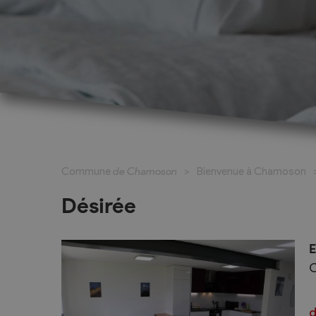
Cadastre informatisé
Magic Pass 2
Bulletin officiel
Jeunesse et formation
Santé et soci
Nurserie – Crèche – UAPE
Commune en 
Commune
de Chamoson
Bienvenue à Chamoson
Ecole Primaire
Section des S
Cycle d’Orientation
Centre Médic
Désirée
Apprentissage
Parents d’acc
Soleil
Bourse et prêt d’étude
E
APEA des dist
C
Conthey
Foyer Pierre-O
d