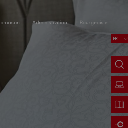
Chamoson
Administration
Bourgeoisie
FR
Situation, accès, météo
Météo