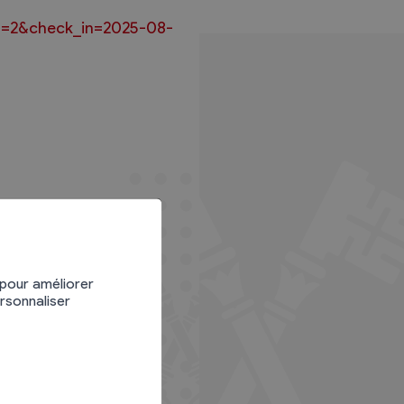
ts=2&check_in=2025-08-
 pour améliorer
ersonnaliser