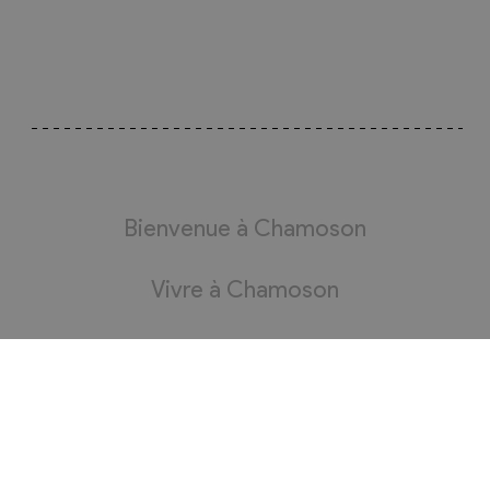
Bienvenue à Chamoson
Vivre à Chamoson
Administration
Bourgeoisie