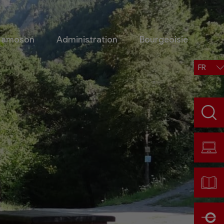
Chamoson
Administration
Bourgeoisie
FR
Situation, accès, météo
Météo