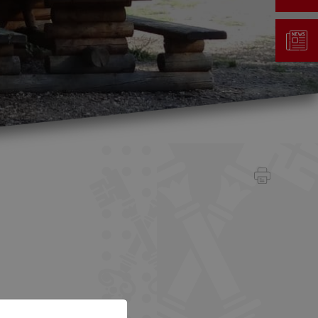
Gestion des déchets
Taxe au sac
Déchetterie
Emplacements écopoints
Gastrovert
Ramassage des poubelles