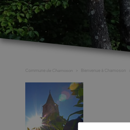
Cadastre informatisé
Magic Pass 2
Bulletin officiel
Jeunesse et formation
Santé et soci
Nurserie – Crèche – UAPE
Commune en 
Commune
de Chamoson
Bienvenue à Chamoson
Ecole Primaire
Section des S
Cycle d’Orientation
Centre Médic
Apprentissage
Parents d’acc
Soleil
Bourse et prêt d’étude
APEA des dist
Conthey
Foyer Pierre-O