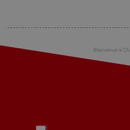
Sécurité
Contacts utiles
Agent communal AVS
Bienvenue à C
Présentation
Activités
Conseil bourgeoisial
Règlement
Assemblée bourgeoisiale