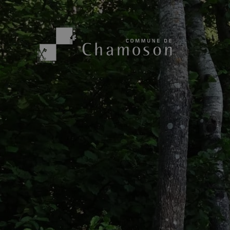
Présentation
Sport, loisirs
Population
Bibliothèque
1955
Paroisses
Actualités
Cham’Aso
Dangers Naturels
Sociétés loca
Carte CFF
Subventions
Application « Chamoson »
Mérite sportif