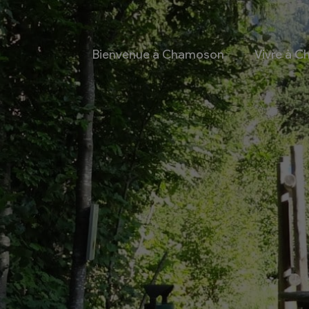
Bienvenue à Chamoson
Vivre à 
 et culture
Economie
 et Ludothèque
Entreprises
Taxes de séjour et
d’hébergement
Energie
les
Grands cru
 communales
Mobility Car
 et culturel