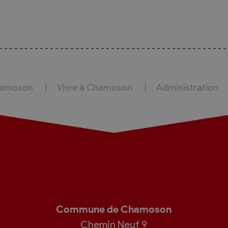
hamoson
Vivre à Chamoson
Administration
Commune de Chamoson
Chemin Neuf 9