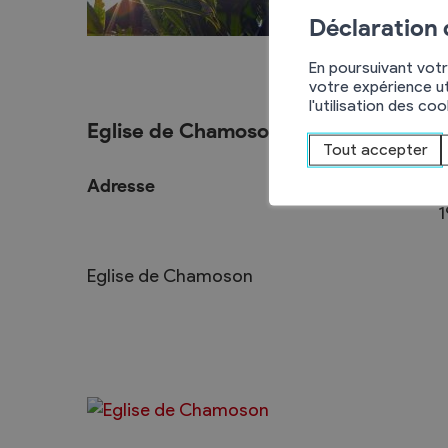
L’intégration
Déclaration
En poursuivant votr
votre expérience ut
l'utilisation des co
Services communaux
Vie politique
Eglise de Chamoson
Tout accepter
Administration générale
Assemblées p
Adresse
R
Commander une attestation de
Le Conseil co
1
domicile online
2025-2028
Attestations et demandes de
Autorités judi
Eglise de Chamoson
renseignement
Votations et 
Finances, impôts et taxes
Décisions
Edilité – constructions
Commission
eConstruction
Travaux publics
Step