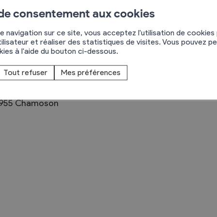
 de consentement aux cookies
e navigation sur ce site, vous acceptez l'utilisation de cookies
ilisateur et réaliser des statistiques de visites. Vous pouvez p
okies à l'aide du bouton ci-dessous.
Règlements
Tout refuser
Mes préférences
rimaires
Administration
ue St-André 4
mmunal législature
Sécurité et police
955
Chamoson
Services autofinancés
ciaires
Constructions
élections
Culture et sport
Tourisme
s