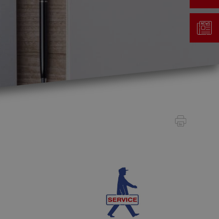
Gestion des déchets
Taxe au sac
Déchetterie
Emplacements écopoints
Gastrovert
Ramassage des poubelles