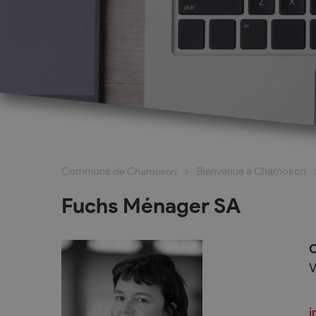
Cadastre informatisé
Magic Pass 2
Bulletin officiel
Jeunesse et formation
Santé et soci
Nurserie – Crèche – UAPE
Commune en 
Commune
de Chamoson
Bienvenue à Chamoson
Ecole Primaire
Section des S
Cycle d’Orientation
Centre Médic
Fuchs Ménager SA
Apprentissage
Parents d’acc
Soleil
Bourse et prêt d’étude
C
APEA des dist
V
Conthey
Foyer Pierre-O
i