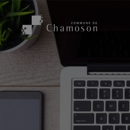
Présentation
Sport, loisirs
Population
Bibliothèque
1955
Paroisses
Actualités
Cham’Aso
Dangers Naturels
Sociétés loca
Carte CFF
Subventions
Application « Chamoson »
Mérite sportif