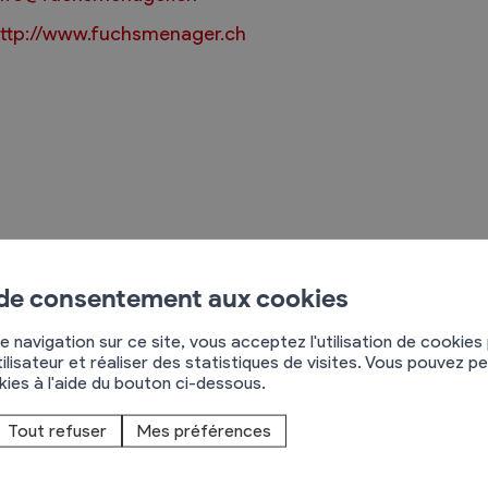
ttp://www.fuchsmenager.ch
Règlements
rimaires
Administration
mmunal législature
Sécurité et police
Services autofinancés
ciaires
Constructions
 de consentement aux cookies
uchs Ménager SA
élections
Culture et sport
te de l'Indivis 2e
e navigation sur ce site, vous acceptez l'utilisation de cookies
ilisateur et réaliser des statistiques de visites. Vous pouvez p
Tourisme
906
Charrat
okies à l'aide du bouton ci-dessous.
s
27 746 19 70
Tout refuser
Mes préférences
gers de toutes marques : Miele, Dyson, Fors,