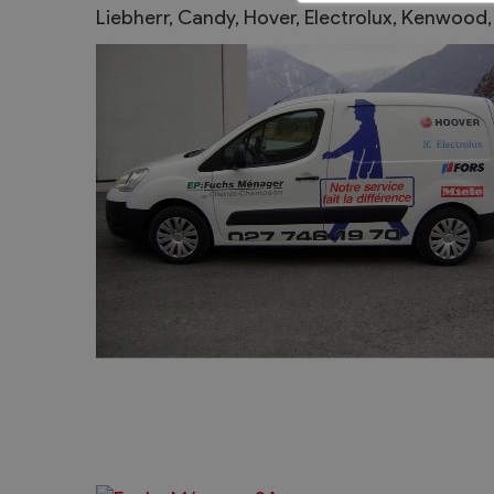
Liebherr, Candy, Hover, Electrolux, Kenwood
Sécurité
Contacts utiles
Agent communal AVS
Présentation
Activités
Conseil bourgeoisial
Règlement
Assemblée bourgeoisiale