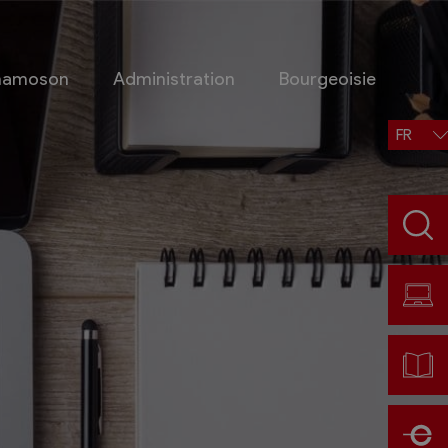
Chamoson
Administration
Bourgeoisie
FR
Situation, accès, météo
Météo