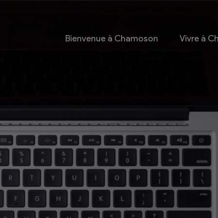
Bienvenue à Chamoson
Vivre à 
 et culture
Economie
 et Ludothèque
Entreprises
Taxes de séjour et
d’hébergement
Energie
les
Grands cru
 communales
Mobility Car
 et culturel