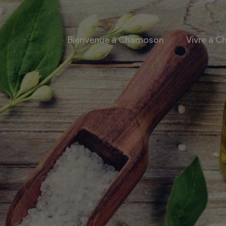
Bienvenue à Chamoson
Vivre à 
 et culture
Economie
 et Ludothèque
Entreprises
Taxes de séjour et
d’hébergement
Energie
les
Grands cru
 communales
Mobility Car
 et culturel