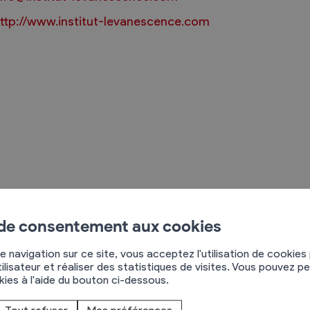
ttp://www.institut-levanescence.com
Règlements
rimaires
Administration
mmunal législature
Sécurité et police
Services autofinancés
ciaires
Constructions
nstitut l'Evanescence
élections
Culture et sport
hemin Neuf 2
 de consentement aux cookies
Tourisme
955
Chamoson
s
e navigation sur ce site, vous acceptez l'utilisation de cookies
78 707 89 01
ilisateur et réaliser des statistiques de visites. Vous pouvez p
okies à l'aide du bouton ci-dessous.