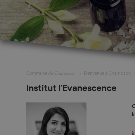
Cadastre informatisé
Magic Pass 2
Bulletin officiel
Jeunesse et formation
Santé et soci
Nurserie – Crèche – UAPE
Commune en 
Commune
de Chamoson
Bienvenue à Chamoson
Ecole Primaire
Section des S
Cycle d’Orientation
Centre Médic
Institut l'Evanescence
Apprentissage
Parents d’acc
Soleil
Bourse et prêt d’étude
C
APEA des dist
I
Conthey
Foyer Pierre-O
i