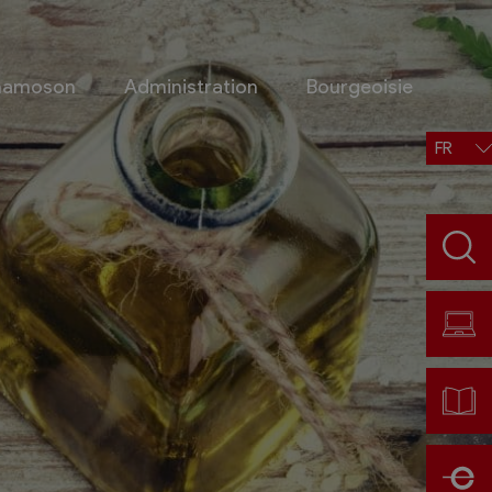
Chamoson
Administration
Bourgeoisie
FR
Situation, accès, météo
Météo