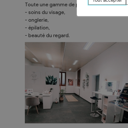
Tout accepter
Toute une gamme de prestations pour votre 
Sécurité
- soins du visage,
Contacts utiles
- onglerie,
Agent communal AVS
- épilation,
- beauté du regard.
Présentation
Activités
Conseil bourgeoisial
Règlement
Assemblée bourgeoisiale