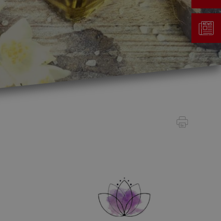
Gestion des déchets
Taxe au sac
Déchetterie
Emplacements écopoints
Gastrovert
Ramassage des poubelles