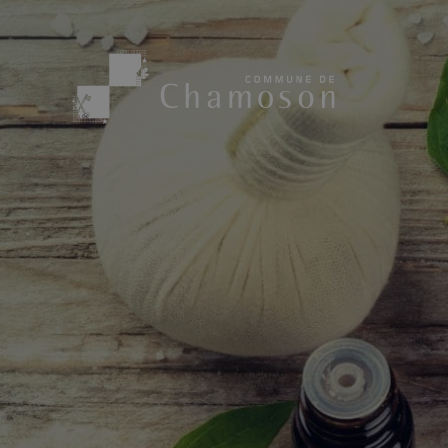
Présentation
Sport, loisirs
Population
Bibliothèque
1955
Paroisses
Actualités
Cham’Aso
Dangers Naturels
Sociétés loca
Carte CFF
Subventions
Application « Chamoson »
Mérite sportif