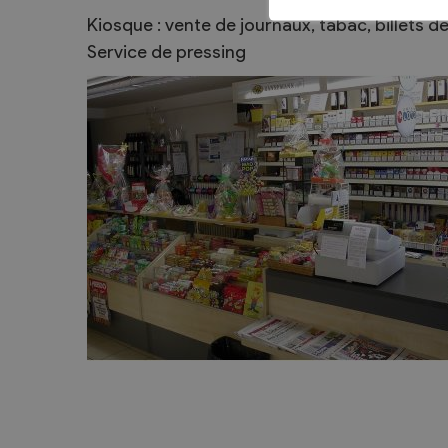
Kiosque : vente de journaux, tabac, billets de
Sécurité
Service de pressing
Contacts utiles
Agent communal AVS
Présentation
Activités
Conseil bourgeoisial
Règlement
Assemblée bourgeoisiale