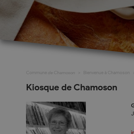
Cadastre informatisé
Magic Pass 2
Bulletin officiel
Jeunesse et formation
Santé et soci
Nurserie – Crèche – UAPE
Commune en 
Commune
de Chamoson
Bienvenue à Chamoson
Ecole Primaire
Section des S
Cycle d’Orientation
Centre Médic
Kiosque de Chamoson
Apprentissage
Parents d’acc
Soleil
Bourse et prêt d’étude
G
APEA des dist
J
Conthey
Foyer Pierre-O
i