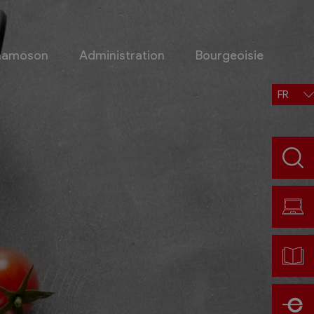
Chamoson
Administration
Bourgeoisie
FR
Situation, accès, météo
Météo