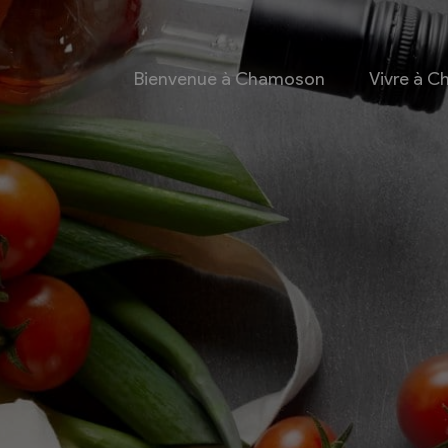
Bienvenue à Chamoson
Vivre à 
 et culture
Economie
 et Ludothèque
Entreprises
Taxes de séjour et
d’hébergement
Energie
les
Grands cru
 communales
Mobility Car
 et culturel