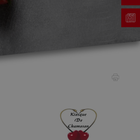
Gestion des déchets
Taxe au sac
Déchetterie
Emplacements écopoints
Gastrovert
Ramassage des poubelles