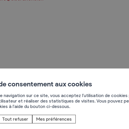
Règlements
rimaires
Administration
mmunal législature
Sécurité et police
Services autofinancés
ciaires
Constructions
iosque de Chamoson
 de consentement aux cookies
élections
Culture et sport
ue de Plane-Ville 5
e navigation sur ce site, vous acceptez l'utilisation de cookies
Tourisme
955
Chamoson
ilisateur et réaliser des statistiques de visites. Vous pouvez p
s
okies à l'aide du bouton ci-dessous.
27 306 31 26
79 257 62 68
Tout refuser
Mes préférences