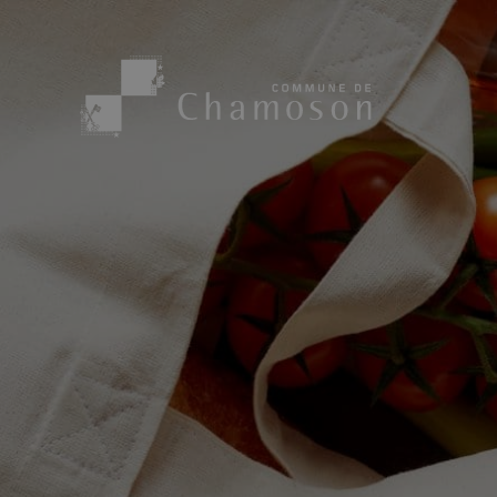
Présentation
Sport, loisirs
Population
Bibliothèque
1955
Paroisses
Actualités
Cham’Aso
Dangers Naturels
Sociétés loca
Carte CFF
Subventions
Application « Chamoson »
Mérite sportif