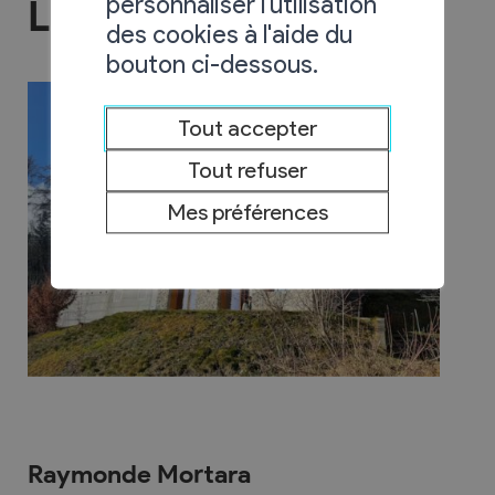
personnaliser l'utilisation
Le Grand Mayen
des cookies à l'aide du
bouton ci-dessous.
Tout accepter
Tout refuser
Mes préférences
Raymonde Mortara