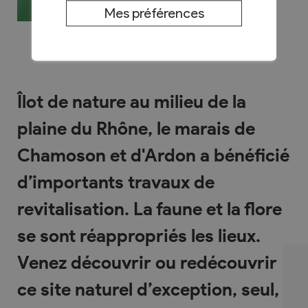
Mes préférences
Îlot de nature au milieu de la
plaine du Rhône, le marais de
Chamoson et d'Ardon a bénéficié
d’importants travaux de
revitalisation. La faune et la flore
se sont réappropriés les lieux.
Venez découvrir ou redécouvrir
ce site naturel d’exception, seul,