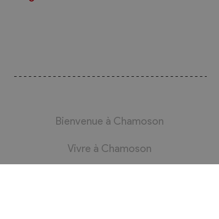
Bienvenue à Chamoson
Vivre à Chamoson
Administration
Bourgeoisie