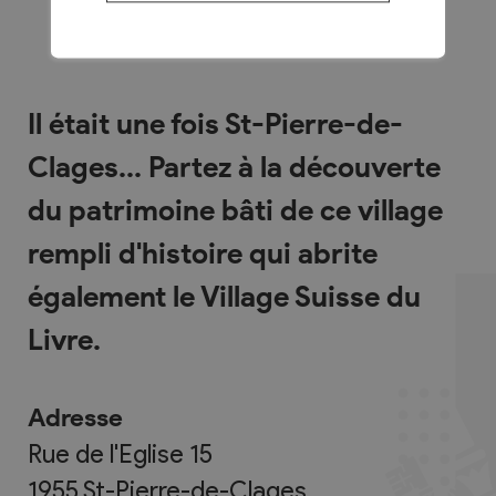
Il était une fois St-Pierre-de-
Clages... Partez à la découverte
du patrimoine bâti de ce village
rempli d'histoire qui abrite
également le Village Suisse du
Livre.
Adresse
Rue de l'Eglise 15
1955
St-Pierre-de-Clages