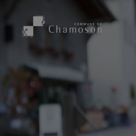
Présentation
Sport, loisirs
Population
Bibliothèque
1955
Paroisses
Actualités
Cham’Aso
Dangers Naturels
Sociétés loca
Carte CFF
Subventions
Application « Chamoson »
Mérite sportif