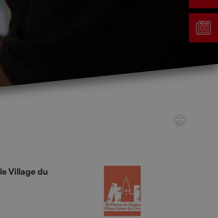
Gestion des déchets
Taxe au sac
e
Déchetterie
Emplacements écopoints
Gastrovert
Ramassage des poubelles
le Village du