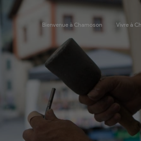
Bienvenue à Chamoson
Vivre à 
 et culture
Economie
 et Ludothèque
Entreprises
Taxes de séjour et
d’hébergement
Energie
les
Grands cru
 communales
Mobility Car
 et culturel