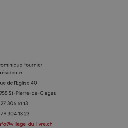
Règlements
rimaires
Administration
mmunal législature
Sécurité et police
ominique Fournier
Services autofinancés
résidente
ciaires
Constructions
élections
ue de l'Eglise 40
Culture et sport
955
St-Pierre-de-Clages
Tourisme
s
27 306 61 13
79 304 13 23
nfo@village-du-livre.ch