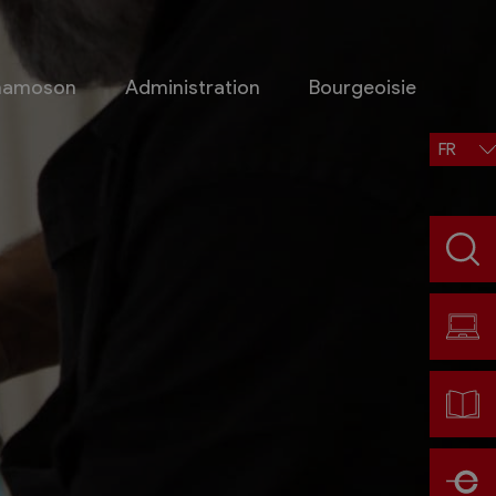
Chamoson
Administration
Bourgeoisie
FR
Situation, accès, météo
Météo