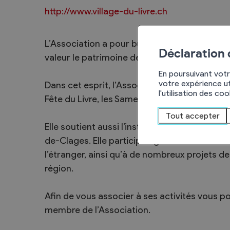
http://www.village-du-livre.ch
Sécurité
Contacts utiles
L’Association a pour but de favoriser le dév
Agent communal AVS
Déclaration
valeur le patrimoine de St-Pierre-de-Clages.
En poursuivant votr
votre expérience ut
Dans cet esprit, l’Association organise chaq
l'utilisation des co
Fête du Livre, les Samedis Littéraires, des ex
Présentation
Activités
Tout accepter
Elle soutient aussi l’installation de bouquinis
Conseil bourgeoisial
de-Clages. Elle participe également à des man
Règlement
l’étranger, ainsi qu’à de nombreux projets de
Assemblée bourgeoisiale
région.
Afin de vous associer à ses activités vous 
membre de l’Association.