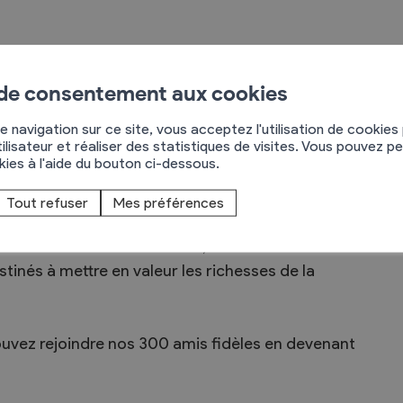
eloppement du Village du Livre et de mettre en
 de consentement aux cookies
e navigation sur ce site, vous acceptez l'utilisation de cookies
ilisateur et réaliser des statistiques de visites. Vous pouvez p
ue année plusieurs manifestations, telles que la
okies à l'aide du bouton ci-dessous.
positions.
Tout refuser
Mes préférences
tes ou d’artisans des métiers du livre à St-Pierre-
ifestations liées aux livres, en Suisse ou à
stinés à mettre en valeur les richesses de la
pouvez rejoindre nos 300 amis fidèles en devenant