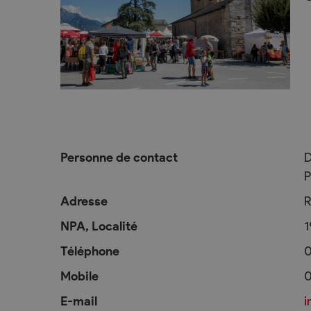
L’intégration
Services communaux
Vie politique
Administration générale
Assemblées p
Commander une attestation de
Le Conseil co
domicile online
2025-2028
Personne de contact
D
P
Attestations et demandes de
Autorités judi
renseignement
Votations et 
Adresse
R
Finances, impôts et taxes
Décisions
NPA, Localité
1
Edilité – constructions
Commission
Téléphone
0
eConstruction
Mobile
0
Travaux publics
E-mail
i
Step