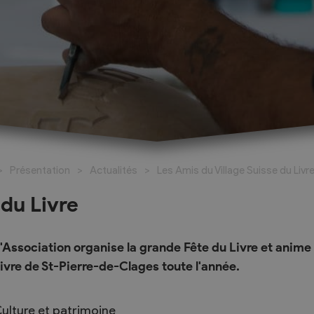
026-2027
al
Réservation de salles
santé
Espace Johannis
Présentation
Actualités
Les Amis du Village Suisse du Livr
amaritains
Salle polyvalente
o Social
 du Livre
ueil Les Coteaux du
'Association organise la grande Fête du Livre et anime 
ricts d’Hérens et
ivre de St-Pierre-de-Clages toute l'année.
livier
ulture et patrimoine