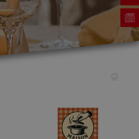
Gestion des déchets
Taxe au sac
Déchetterie
Emplacements écopoints
Gastrovert
Ramassage des poubelles