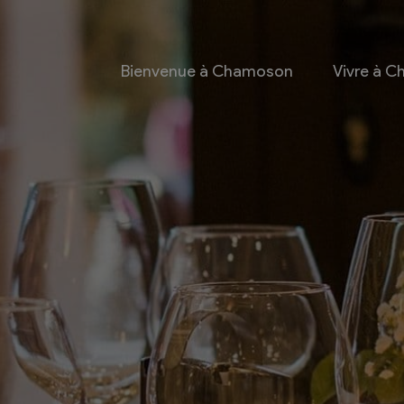
Bienvenue à Chamoson
Vivre à 
 et culture
Economie
 et Ludothèque
Entreprises
Taxes de séjour et
d’hébergement
Energie
les
Grands cru
 communales
Mobility Car
 et culturel