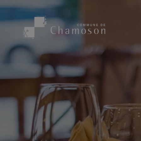
Présentation
Sport, loisirs
Population
Bibliothèque
1955
Paroisses
Actualités
Cham’Aso
Dangers Naturels
Sociétés loca
Carte CFF
Subventions
Application « Chamoson »
Mérite sportif