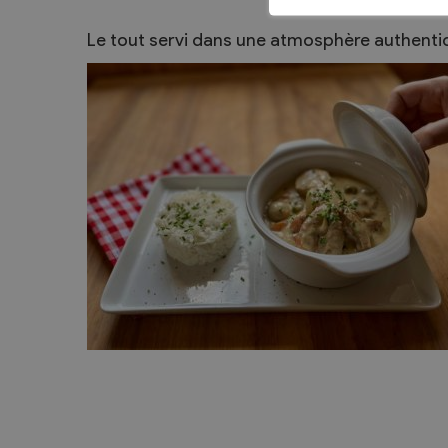
Sécurité
Le tout servi dans une atmosphère authentiq
Contacts utiles
Agent communal AVS
Présentation
Activités
Conseil bourgeoisial
Règlement
Assemblée bourgeoisiale