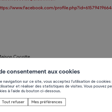
ttps://www.facebook.com/profile.php?id=6157941966
Règlements
rimaires
Administration
mmunal législature
Sécurité et police
aison Cocotte
Services autofinancés
hemin de Rossaillenaz 1
ciaires
Constructions
955
Chamoson
 de consentement aux cookies
élections
Culture et sport
79 696 33 32
e navigation sur ce site, vous acceptez l'utilisation de cookies
Tourisme
ilisateur et réaliser des statistiques de visites. Vous pouvez p
s
okies à l'aide du bouton ci-dessous.
uisine traditionnelle retrouve toute sa place.
Tout refuser
Mes préférences
 l'esprit d'une vraie maison gourmande...