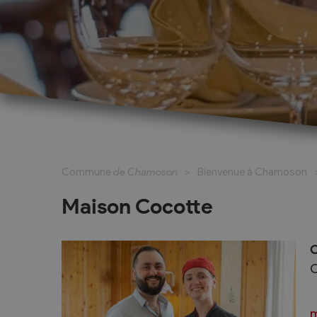
Cadastre informatisé
Magic Pass 2
Bulletin officiel
Jeunesse et formation
Santé et soci
Nurserie – Crèche – UAPE
Commune en 
Commune
de Chamoson
Bienvenue à Chamoson
Ecole Primaire
Section des S
Cycle d’Orientation
Centre Médic
Maison Cocotte
Apprentissage
Parents d’acc
Soleil
Bourse et prêt d’étude
C
APEA des dist
C
Conthey
Foyer Pierre-O
m