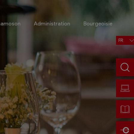
Chamoson
Administration
Bourgeoisie
FR
Situation, accès, météo
Météo