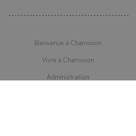
Bienvenue à Chamoson
Vivre à Chamoson
Administration
Bourgeoisie