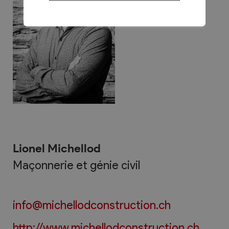
Lionel Michellod
Maçonnerie et génie civil
info@michellodconstruction.ch
http://www.michellodconstruction.ch