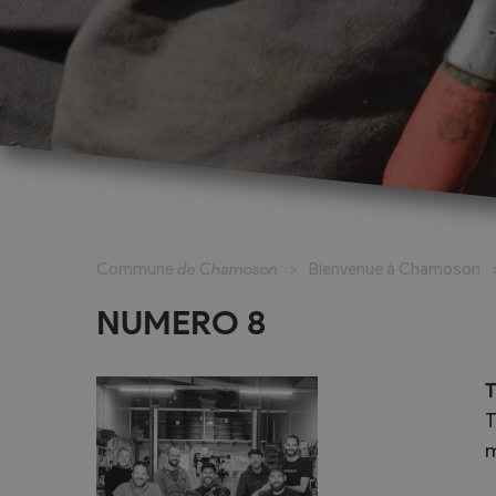
Cadastre informatisé
Magic Pass 2
Bulletin officiel
Jeunesse et formation
Santé et soci
Nurserie – Crèche – UAPE
Commune en 
Commune
de Chamoson
Bienvenue à Chamoson
Ecole Primaire
Section des S
Cycle d’Orientation
Centre Médic
NUMERO 8
Apprentissage
Parents d’acc
Soleil
Bourse et prêt d’étude
T
APEA des dist
T
Conthey
Foyer Pierre-O