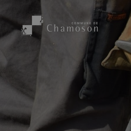
Présentation
Sport, loisirs
Population
Bibliothèque
1955
Paroisses
Actualités
Cham’Aso
Dangers Naturels
Sociétés loca
Carte CFF
Subventions
Application « Chamoson »
Mérite sportif