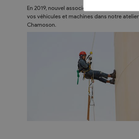
En 2019, nouvel associé et nouvelle activité
Sécurité
vos véhicules et machines dans notre atelier
Contacts utiles
Chamoson.
Agent communal AVS
Présentation
Activités
Conseil bourgeoisial
Règlement
Assemblée bourgeoisiale