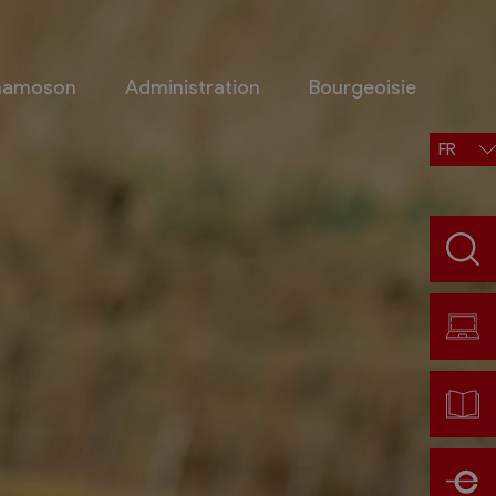
Chamoson
Administration
Bourgeoisie
FR
Situation, accès, météo
Météo