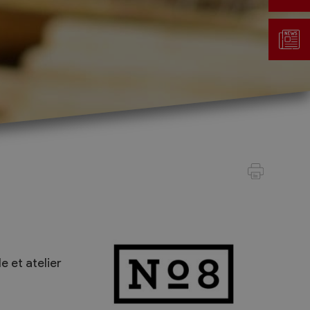
Gestion des déchets
Taxe au sac
Déchetterie
Emplacements écopoints
Gastrovert
Ramassage des poubelles
 et atelier