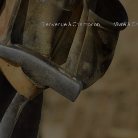
Bienvenue à Chamoson
Vivre à 
 et culture
Economie
 et Ludothèque
Entreprises
Taxes de séjour et
d’hébergement
Energie
les
Grands cru
 communales
Mobility Car
 et culturel