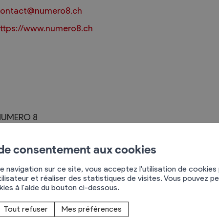
ontact@numero8.ch
ttps://www.numero8.ch
Règlements
rimaires
Administration
mmunal législature
Sécurité et police
Services autofinancés
NUMERO 8
ciaires
one Industrielle les Combes 3
Constructions
élections
955
St-Pierre-de-Clages
Culture et sport
 de consentement aux cookies
79 295 03 94
Tourisme
e navigation sur ce site, vous acceptez l'utilisation de cookies
s
ilisateur et réaliser des statistiques de visites. Vous pouvez p
okies à l'aide du bouton ci-dessous.
St-Pierre-de-Clages en Valais. Fondée en 2015, la
inage et les travaux sur cordes.​
Tout refuser
Mes préférences