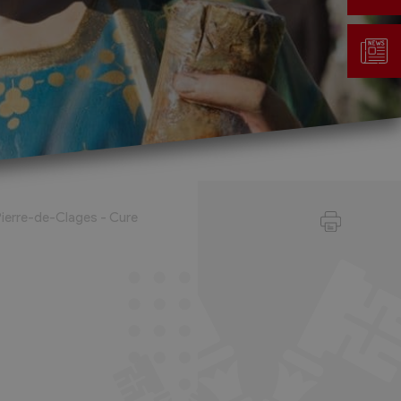
Gestion des déchets
Taxe au sac
ierre-de-Clages - Cure
Déchetterie
Emplacements écopoints
Gastrovert
Ramassage des poubelles