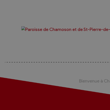
Sécurité
Contacts utiles
Agent communal AVS
Présentation
Activités
Conseil bourgeoisial
Règlement
Assemblée bourgeoisiale
Bienvenue à C