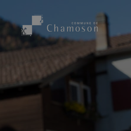
Présentation
Sport, loisirs
Population
Bibliothèque
1955
Paroisses
Actualités
Cham’Aso
Dangers Naturels
Sociétés loca
Carte CFF
Subventions
Application « Chamoson »
Mérite sportif