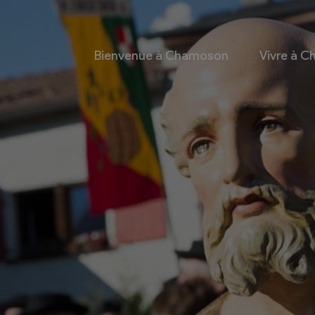
Bienvenue à Chamoson
Vivre à 
 et culture
Economie
 et Ludothèque
Entreprises
Taxes de séjour et
d’hébergement
Energie
les
Grands cru
 communales
Mobility Car
 et culturel