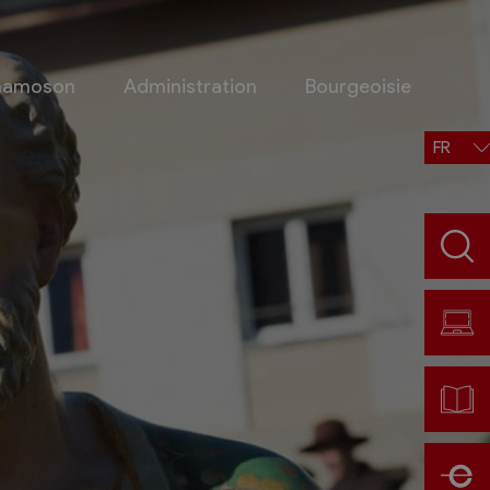
Chamoson
Administration
Bourgeoisie
FR
Situation, accès, météo
Météo