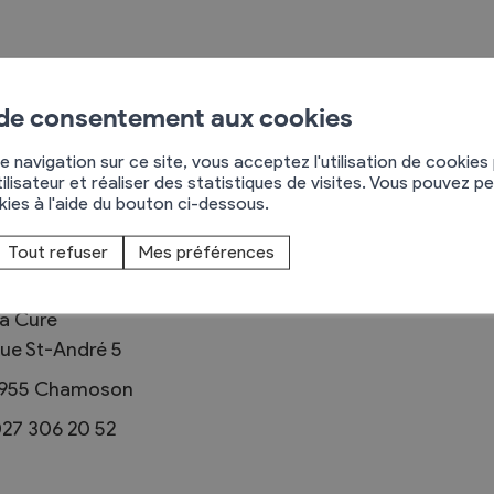
 de consentement aux cookies
Règlements
e navigation sur ce site, vous acceptez l'utilisation de cookies
ilisateur et réaliser des statistiques de visites. Vous pouvez p
rimaires
Administration
okies à l'aide du bouton ci-dessous.
mmunal législature
Sécurité et police
éonidas Uwizeyimana
Tout refuser
Mes préférences
Services autofinancés
Abbé
ciaires
Constructions
élections
a Cure
Culture et sport
ue St-André 5
Tourisme
955
Chamoson
s
27 306 20 52