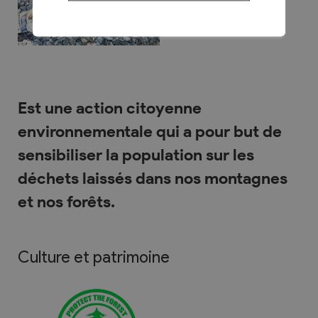
Est une action citoyenne
environnementale qui a pour but de
sensibiliser la population sur les
déchets laissés dans nos montagnes
et nos forêts.
Culture et patrimoine