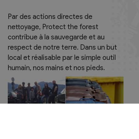
Par des actions directes de
nettoyage, Protect the forest
contribue à la sauvegarde et au
respect de notre terre. Dans un but
local et réalisable par le simple outil
humain, nos mains et nos pieds.