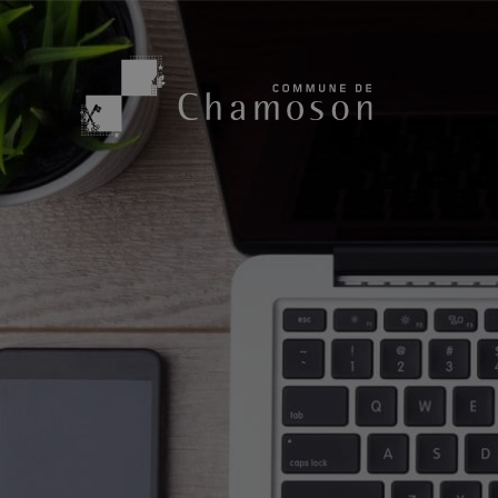
Présentation
Sport, loisirs
Population
Bibliothèque
1955
Paroisses
Actualités
Cham’Aso
Dangers Naturels
Sociétés loca
Carte CFF
Subventions
Application « Chamoson »
Mérite sportif