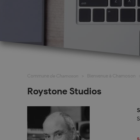
Cadastre informatisé
Magic Pass 2
Bulletin officiel
Jeunesse et formation
Santé et soci
Nurserie – Crèche – UAPE
Commune en 
Commune
de Chamoson
Bienvenue à Chamoson
Ecole Primaire
Section des S
Cycle d’Orientation
Centre Médic
Roystone Studios
Apprentissage
Parents d’acc
Soleil
Bourse et prêt d’étude
S
APEA des dist
S
Conthey
Foyer Pierre-O
s