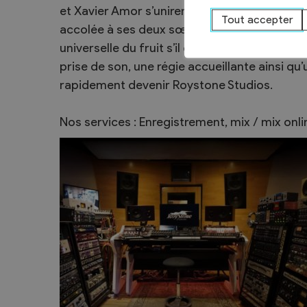
et Xavier Amor s’unirent pour racheter ce qu
Sécurité
Tout accepter
accolée à ses deux sœurs jumelles au milieu 
Contacts utiles
universelle du fruit s’il en est), dans laquell
Agent communal AVS
prise de son, une régie accueillante ainsi qu’
rapidement devenir Roystone Studios.
Nos services : Enregistrement, mix / mix onl
Présentation
Activités
Conseil bourgeoisial
Règlement
Assemblée bourgeoisiale