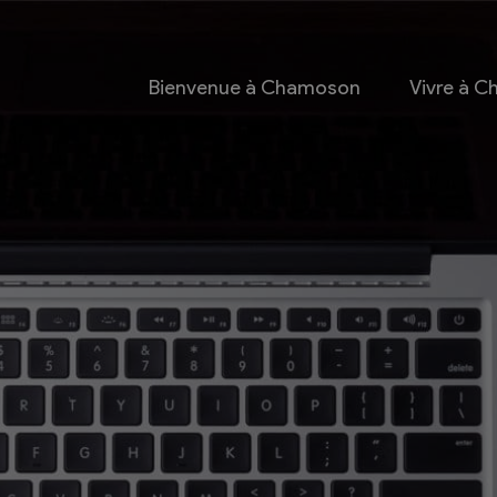
Bienvenue à Chamoson
Vivre à 
 et culture
Economie
 et Ludothèque
Entreprises
Taxes de séjour et
d’hébergement
Energie
les
Grands cru
 communales
Mobility Car
 et culturel