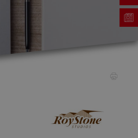
Gestion des déchets
Taxe au sac
Déchetterie
Emplacements écopoints
Gastrovert
Ramassage des poubelles