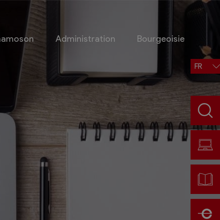
Chamoson
Administration
Bourgeoisie
FR
Situation, accès, météo
Météo