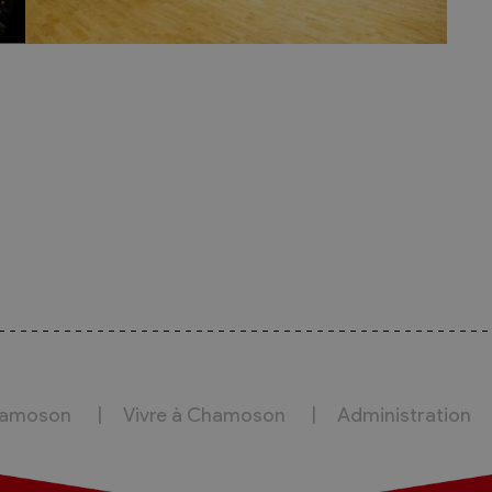
hamoson
Vivre à Chamoson
Administration