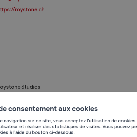
ttps://roystone.ch
Règlements
rimaires
Administration
mmunal législature
Sécurité et police
Services autofinancés
ciaires
Constructions
oystone Studios
élections
Culture et sport
ue des Roncoz 56
Tourisme
906
Charrat
 de consentement aux cookies
s
78 757 00 34
e navigation sur ce site, vous acceptez l'utilisation de cookies
ilisateur et réaliser des statistiques de visites. Vous pouvez p
okies à l'aide du bouton ci-dessous.
Johann Vergères, Yves Metry, Christophe Mermod