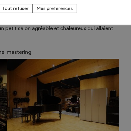
i était alors le studio Fab : une immense grange
Tout refuser
Mes préférences
de la zone industrielle de Charrat (capitale
e on pouvait déjà trouver une merveilleuse salle de
un petit salon agréable et chaleureux qui allaient
ine, mastering