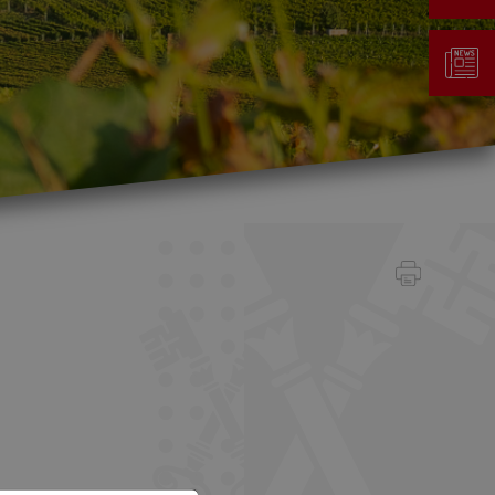
Gestion des déchets
Taxe au sac
Déchetterie
Emplacements écopoints
Gastrovert
Ramassage des poubelles