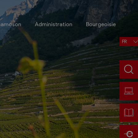
Chamoson
Administration
Bourgeoisie
FR
Situation, accès, météo
Météo