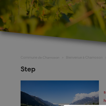
Cadastre informatisé
Magic Pass 2
Bulletin officiel
Jeunesse et formation
Santé et soci
Nurserie – Crèche – UAPE
Commune en 
Commune
de Chamoson
Bienvenue à Chamoson
Ecole Primaire
Section des S
Cycle d’Orientation
Centre Médic
Step
Apprentissage
Parents d’acc
Soleil
Bourse et prêt d’étude
APEA des dist
Conthey
Foyer Pierre-O
h