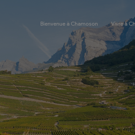
Bienvenue à Chamoson
Vivre à 
 et culture
Economie
 et Ludothèque
Entreprises
Taxes de séjour et
d’hébergement
Energie
les
Grands cru
 communales
Mobility Car
 et culturel