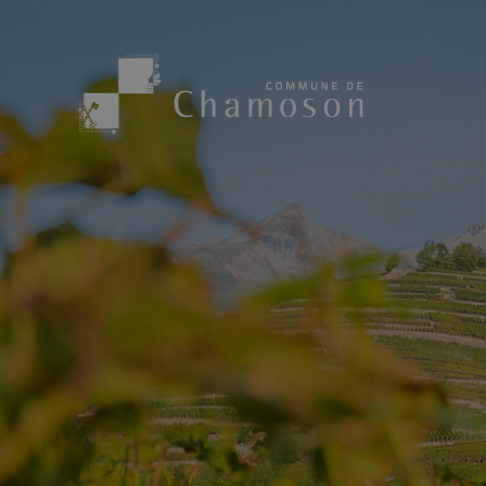
Présentation
Sport, loisirs
Population
Bibliothèque
1955
Paroisses
Actualités
Cham’Aso
Dangers Naturels
Sociétés loca
Carte CFF
Subventions
Application « Chamoson »
Mérite sportif