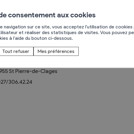
 de consentement aux cookies
e navigation sur ce site, vous acceptez l'utilisation de cookies
ilisateur et réaliser des statistiques de visites. Vous pouvez p
Règlements
okies à l'aide du bouton ci-dessous.
rimaires
Administration
Tout refuser
Mes préférences
mmunal législature
Sécurité et police
oute des Iles 6
Services autofinancés
955
St Pierre-de-Clages
ciaires
Constructions
27/306.42.24
élections
Culture et sport
Tourisme
s