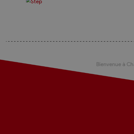
Sécurité
Contacts utiles
Agent communal AVS
Présentation
Activités
Bienvenue à C
Conseil bourgeoisial
Règlement
Assemblée bourgeoisiale