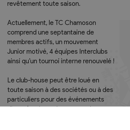
revêtement toute saison.
Actuellement, le TC Chamoson
comprend une septantaine de
membres actifs, un mouvement
Junior motivé, 4 équipes Interclubs
ainsi qu’un tournoi interne renouvelé !
Le club-house peut être loué en
toute saison à des sociétés ou à des
particuliers pour des événements
divers (anniversaires, repas de
famille…).