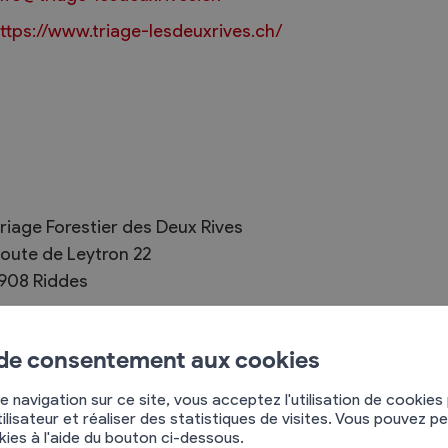
ttps://www.triage-lesdeuxrives.ch/
Règlements
rimaires
Administration
mmunal législature
Sécurité et police
riage Forestier des Deux Rives
Services autofinancés
oute de Leytron 22
ciaires
Constructions
908
Riddes
élections
Culture et sport
27 306 16 05
Tourisme
79 625 46 92
s
 de consentement aux cookies
e navigation sur ce site, vous acceptez l'utilisation de cookies
ntreprise semi-publique au service des forêts des
ilisateur et réaliser des statistiques de visites. Vous pouvez p
okies à l'aide du bouton ci-dessous.
 et Chamoson, ainsi qu'au service des