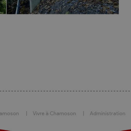
hamoson
Vivre à Chamoson
Administration