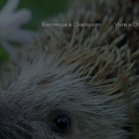
Bienvenue à Chamoson
Vivre à 
 et culture
Economie
 et Ludothèque
Entreprises
Taxes de séjour et
d’hébergement
Energie
les
Grands cru
 communales
Mobility Car
 et culturel