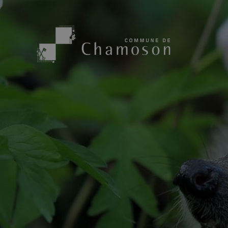
Présentation
Sport, loisirs
Population
Bibliothèque
1955
Paroisses
Actualités
Cham’Aso
Dangers Naturels
Sociétés loca
Carte CFF
Subventions
Application « Chamoson »
Mérite sportif