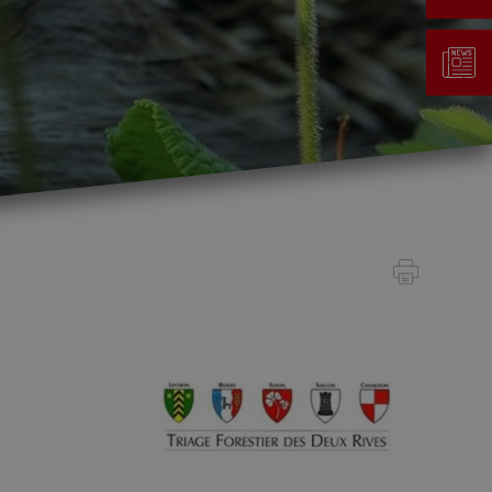
Gestion des déchets
Taxe au sac
Déchetterie
Emplacements écopoints
Gastrovert
Ramassage des poubelles