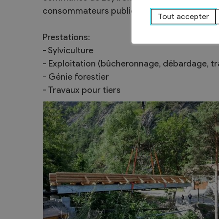
consommateurs publics et privés.
Sécurité
Tout accepter
Contacts utiles
Prestations:
Agent communal AVS
- Sylviculture
- Exploitation (bûcheronnage, débardage, t
- Génie forestier
- Travaux pour tiers
Présentation
Activités
Conseil bourgeoisial
Règlement
Assemblée bourgeoisiale