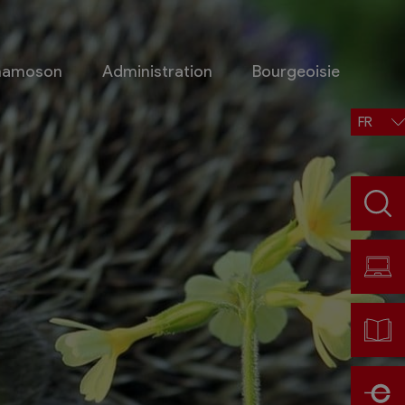
Chamoson
Administration
Bourgeoisie
FR
Situation, accès, météo
Météo