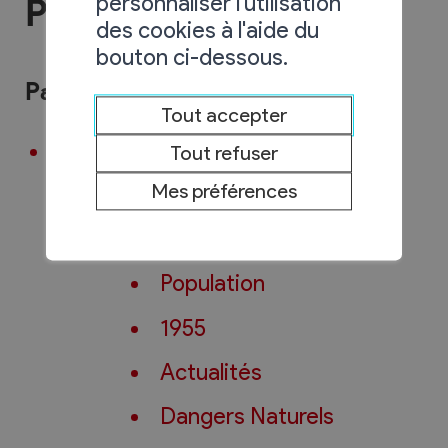
personnaliser l'utilisation
Plan du site
des cookies à l'aide du
bouton ci-dessous.
Pages
Tout accepter
Commune
de Chamoson
Tout refuser
Mes préférences
Bienvenue à Chamoson
Présentation
Population
1955
Actualités
Dangers Naturels