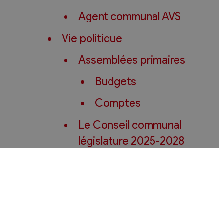
Agent communal AVS
Vie politique
Assemblées primaires
Budgets
Comptes
Le Conseil communal
législature 2025-2028
Autorités judiciaires
Votations et élections
Décisions