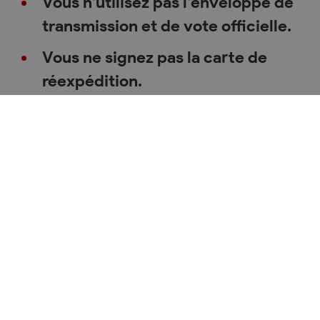
Vous n’utilisez pas l’enveloppe de
transmission et de vote officielle.
Vous ne signez pas la carte de
réexpédition.
Vous regroupez plusieurs votes
des membres de la famille dans
une seule enveloppe de
transmission (envoi groupé).
Les bulletins de vote ne sont pas
insérés dans les enveloppes de
vote A6 officielles, en prenant soin
de ne pas mélanger les scrutins.
Votre envoi postal n’est pas