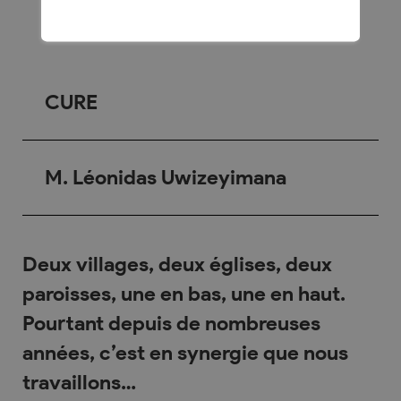
CURE
M. Léonidas Uwizeyimana
Deux villages, deux églises, deux
paroisses, une en bas, une en haut.
Pourtant depuis de nombreuses
années, c’est en synergie que nous
travaillons…