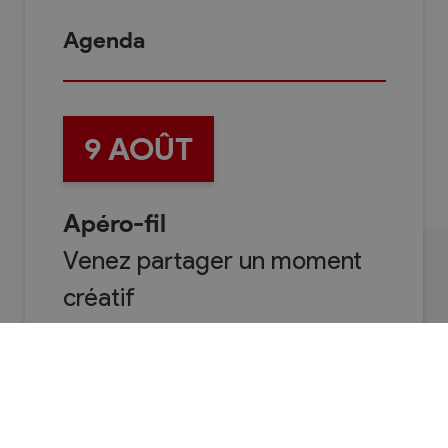
Agenda
9
AOÛT
Apéro-fil
Venez partager un moment
créatif
Oh! Berge Planeville - Rue Plane
Ville 24
1955
Chamoson