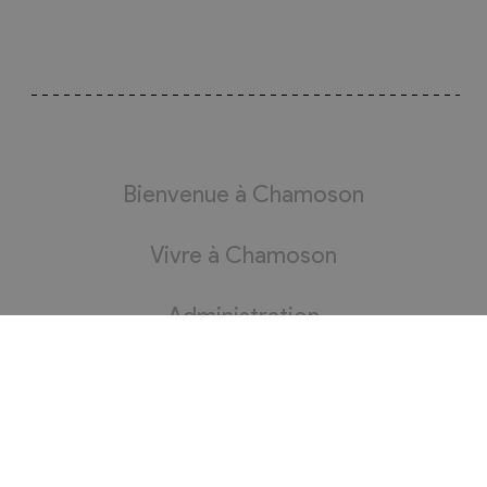
Bienvenue à Chamoson
Vivre à Chamoson
Administration
Bourgeoisie