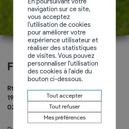
En poursuivant votre
navigation sur ce site,
vous acceptez
l'utilisation de cookies
pour améliorer votre
expérience utilisateur et
réaliser des statistiques
de visites. Vous pouvez
personnaliser l'utilisation
Foyer Pierre-Olivier
des cookies à l'aide du
bouton ci-dessous.
Rte de Champlan 3
Tout accepter
1955 Chamoson
027/305.15.10
Tout refuser
Mes préférences