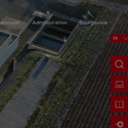
Chamoson
Administration
Bourgeoisie
FR
Situation, accès, météo
Météo