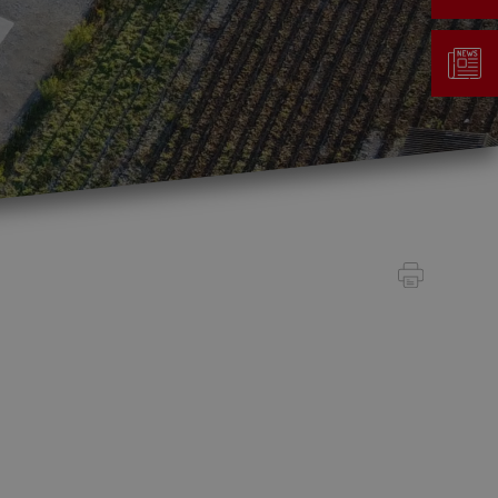
Gestion des déchets
Taxe au sac
Déchetterie
Emplacements écopoints
Gastrovert
Ramassage des poubelles