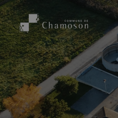
Présentation
Sport, loisirs
Population
Bibliothèque
1955
Paroisses
Actualités
Cham’Aso
Dangers Naturels
Sociétés loca
Carte CFF
Subventions
Application « Chamoson »
Mérite sportif