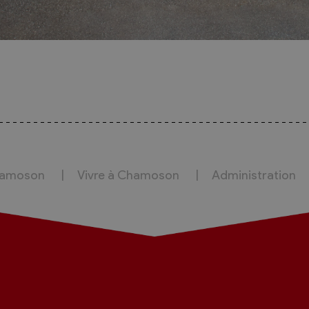
hamoson
Vivre à Chamoson
Administration