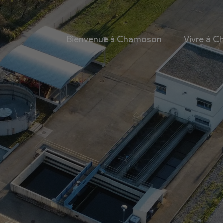
Bienvenue à Chamoson
Vivre à 
 et culture
Economie
 et Ludothèque
Entreprises
Taxes de séjour et
d’hébergement
Energie
les
Grands cru
 communales
Mobility Car
 et culturel