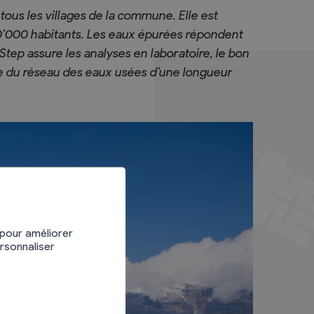
tous les villages de la commune. Elle est
0’000 habitants. Les eaux épurées répondent
tep assure les analyses en laboratoire, le bon
ce du réseau des eaux usées d’une longueur
 pour améliorer
ersonnaliser