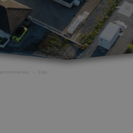
026-2027
al
Réservation de salles
santé
Espace Johannis
ces communaux
Step
amaritains
Salle polyvalente
o Social
ueil Les Coteaux du
ricts d’Hérens et
livier