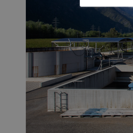
Sécurité
Contacts utiles
Agent communal AVS
Présentation
Activités
Conseil bourgeoisial
Règlement
Assemblée bourgeoisiale