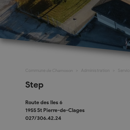
Cadastre informatisé
Magic Pass 2
Bulletin officiel
Jeunesse et formation
Santé et soci
Nurserie – Crèche – UAPE
Commune en 
Commune
de Chamoson
Administration
Servi
Ecole Primaire
Section des S
Cycle d’Orientation
Centre Médic
Step
Apprentissage
Parents d’acc
Soleil
Bourse et prêt d’étude
Route des Iles 6
APEA des dist
1955 St Pierre-de-Clages
Conthey
027/306.42.24
Foyer Pierre-O