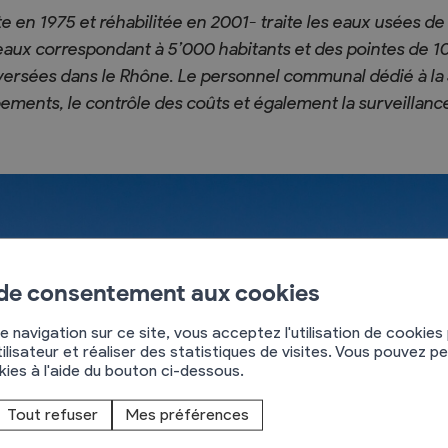
 en 1975 et réhabilitée en 2001- traite les eaux usées de 
eaux correspondant à 5’000 habitants et des pointes de 1
versées dans le Rhône. Le personnel communal dédié à la S
pements, le contrôle des coûts et également la surveillan
Règlements
rimaires
Administration
mmunal législature
Sécurité et police
Services autofinancés
ciaires
Constructions
 de consentement aux cookies
élections
Culture et sport
e navigation sur ce site, vous acceptez l'utilisation de cookies
Tourisme
ilisateur et réaliser des statistiques de visites. Vous pouvez p
s
okies à l'aide du bouton ci-dessous.
Tout refuser
Mes préférences