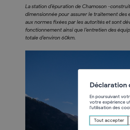
L’intégration
La station d’épuration de Chamoson -construite
dimensionnée pour assurer le traitement des 
aux normes fixées par les autorités et sont dé
fonctionnement ainsi que l’entretien des équi
Services communaux
Vie politique
totale d’environ 60km.
Administration générale
Assemblées p
Commander une attestation de
Le Conseil co
domicile online
2025-2028
Attestations et demandes de
Autorités judi
renseignement
Déclaration
Votations et 
Finances, impôts et taxes
Décisions
En poursuivant votr
Edilité – constructions
votre expérience ut
Commission
l'utilisation des co
eConstruction
Travaux publics
Tout accepter
Step