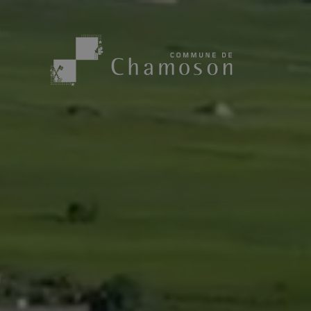
Présentation
Sport, loisirs
Population
Bibliothèque
1955
Paroisses
Actualités
Cham’Aso
Dangers Naturels
Sociétés loca
Carte CFF
Subventions
Application « Chamoson »
Mérite sportif