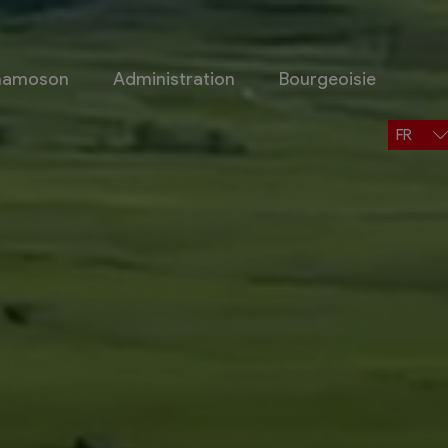
Chamoson
Administration
Bourgeoisie
FR
Situation, accès, météo
Météo