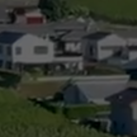
Cadastre informatisé
Magic Pass 2
Bulletin officiel
Jeunesse et formation
Santé et soci
Nurserie – Crèche – UAPE
Commune en 
Ecole Primaire
Section des S
Cycle d’Orientation
Centre Médic
Apprentissage
Parents d’acc
Soleil
Bourse et prêt d’étude
APEA des dist
Conthey
Foyer Pierre-O