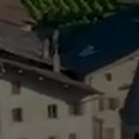
Sécurité
Contacts utiles
Agent communal AVS
Présentation
Activités
Conseil bourgeoisial
Règlement
Assemblée bourgeoisiale