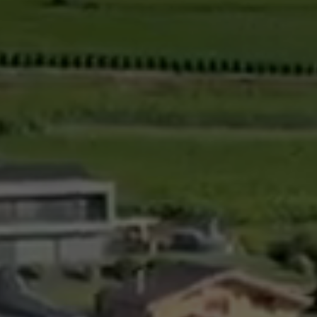
Gestion des déchets
Taxe au sac
Déchetterie
Emplacements écopoints
Gastrovert
Ramassage des poubelles