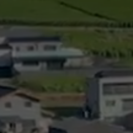
026-2027
al
Réservation de salles
santé
Espace Johannis
amaritains
Salle polyvalente
o Social
ueil Les Coteaux du
ricts d’Hérens et
livier