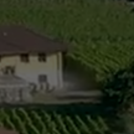
L’intégration
Services communaux
Vie politique
Administration générale
Assemblées p
Commander une attestation de
Le Conseil co
domicile online
2025-2028
Attestations et demandes de
Autorités judi
renseignement
Votations et 
Finances, impôts et taxes
Décisions
Edilité – constructions
Commission
eConstruction
Travaux publics
Step