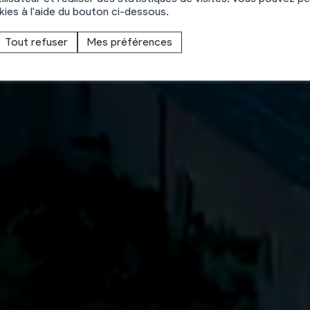
hamos
okies à l'aide du bouton ci-dessous.
Tout refuser
Mes préférences