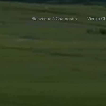
Bienvenue à Chamoson
Vivre à 
 et culture
Economie
 et Ludothèque
Entreprises
Taxes de séjour et
d’hébergement
Energie
les
Grands cru
 communales
Mobility Car
 et culturel