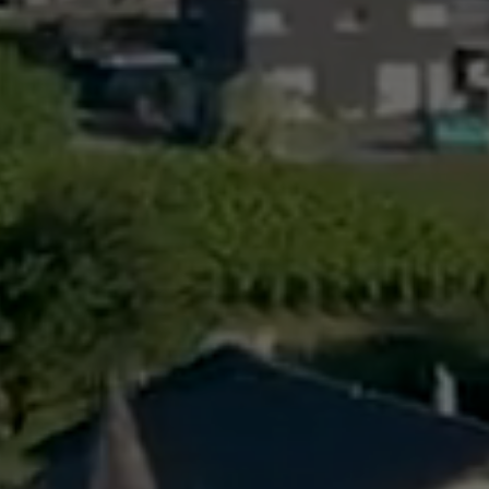
Règlements
rimaires
Administration
mmunal législature
Sécurité et police
Services autofinancés
ciaires
Constructions
élections
Culture et sport
Tourisme
s