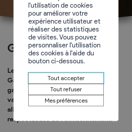
l'utilisation de cookies
pour améliorer votre
expérience utilisateur et
réaliser des statistiques
de visites. Vous pouvez
personnaliser l'utilisation
Gastrovert
des cookies à l'aide du
bouton ci-dessous.
Le système intelligent de collecte
Tout accepter
GastroVert© offre une solution qui
garantit aux communes une
Tout refuser
valorisation optimale des déchets
Mes préférences
alimentaires dans une démarche
respectueuse de l’environnement.