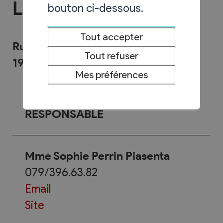
Ludothèque
bouton ci-dessous.
Tout accepter
Rue Saint-André 14
Tout refuser
1955 Chamoson
Mes préférences
RESPONSABLE
Mme Sophie Perrin Piasenta
079/396.63.82
Email
Site