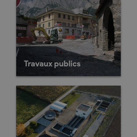
Travaux publics
Chemin Neuf 9 1955
Chamoson 027/305.10.42 du
lundi au vendredi de 08h00 à
12h00