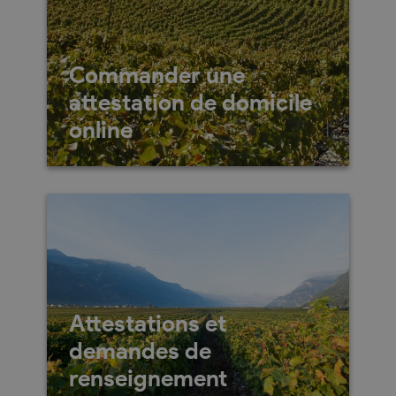
Commander une
attestation de domicile
online
Attestation de domicile :
simplifiez vos démarches en
ligne avec online.vs.ch
Attestations et
demandes de
renseignement