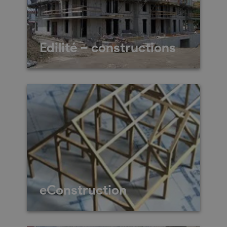
Edilité – constructions
Chemin Neuf 9 1955
Chamoson 027/305.10.42 Du
lundi au vendredi de 08h00 à
12h00
eConstruction