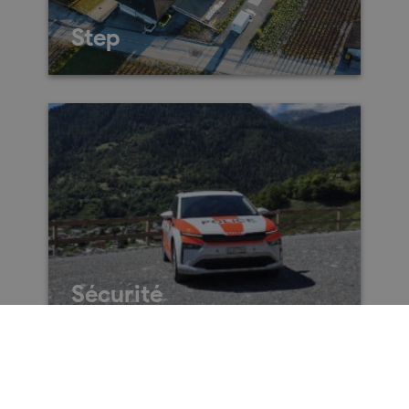
Step
Route des Iles 6 1955 St
Pierre-de-Clages
027/306.42.24
Sécurité