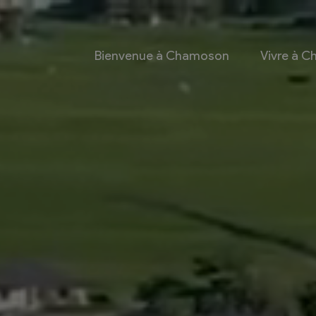
Bienvenue à Chamoson
Vivre à 
 et culture
Economie
 et Ludothèque
Entreprises
Taxes de séjour et
d’hébergement
Energie
les
Grands cru
 communales
Mobility Car
 et culturel