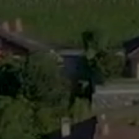
L’intégration
Services communaux
Vie politique
Administration générale
Assemblées p
Commander une attestation de
Le Conseil co
domicile online
2025-2028
Attestations et demandes de
Autorités judi
renseignement
Votations et 
Finances, impôts et taxes
Décisions
Edilité – constructions
Commission
eConstruction
Travaux publics
Step