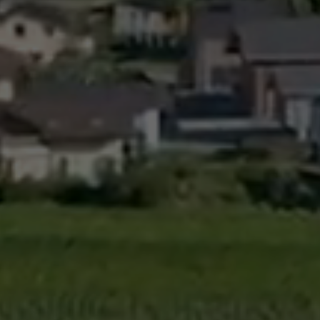
026-2027
al
Réservation de salles
santé
Espace Johannis
amaritains
Salle polyvalente
o Social
ueil Les Coteaux du
ricts d’Hérens et
livier