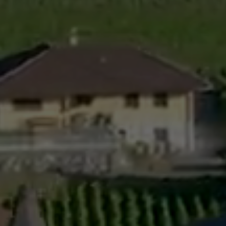
Règlements
rimaires
Administration
mmunal législature
Sécurité et police
Services autofinancés
ciaires
Constructions
élections
Culture et sport
Tourisme
s