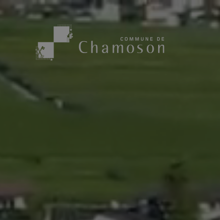
Présentation
Sport, loisirs
Population
Bibliothèque
1955
Paroisses
Actualités
Cham’Aso
Dangers Naturels
Sociétés loca
Carte CFF
Subventions
Application « Chamoson »
Mérite sportif