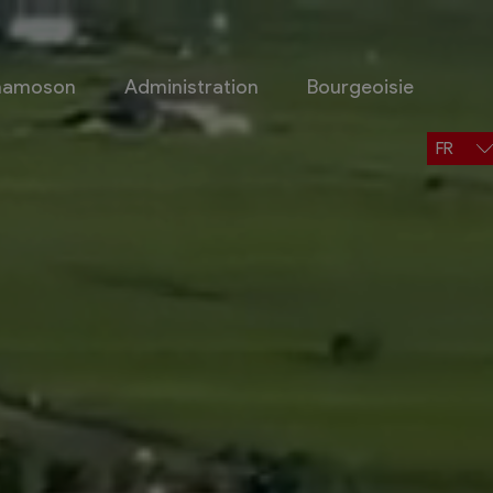
Chamoson
Administration
Bourgeoisie
FR
Situation, accès, météo
Météo