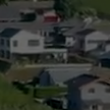
Gestion des déchets
Taxe au sac
Déchetterie
Emplacements écopoints
Gastrovert
Ramassage des poubelles