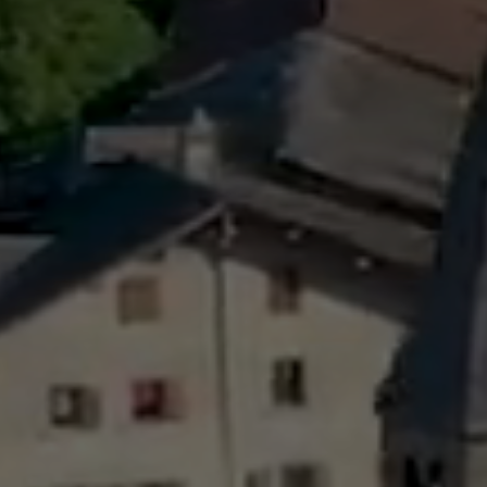
Sécurité
Contacts utiles
Agent communal AVS
Présentation
Activités
Conseil bourgeoisial
Règlement
Assemblée bourgeoisiale