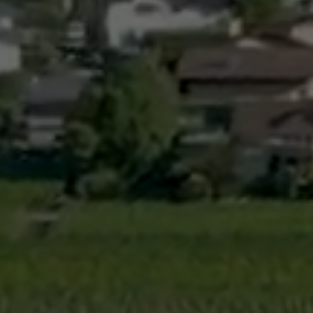
Cadastre informatisé
Magic Pass 2
Bulletin officiel
Jeunesse et formation
Santé et soci
Nurserie – Crèche – UAPE
Commune en 
Ecole Primaire
Section des S
Cycle d’Orientation
Centre Médic
Apprentissage
Parents d’acc
Soleil
Bourse et prêt d’étude
APEA des dist
Conthey
Foyer Pierre-O