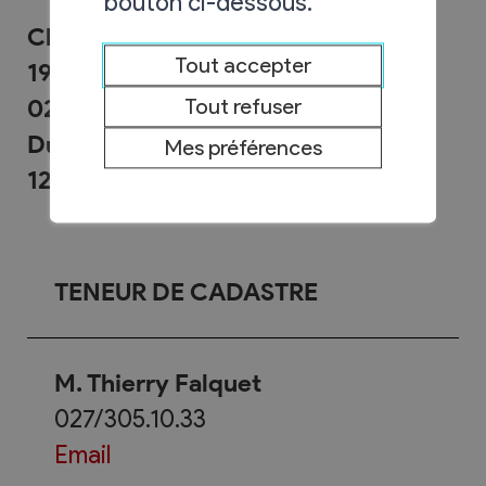
bouton ci-dessous.
Chemin Neuf 9
Tout accepter
1955 Chamoson
027/305.10.42
Tout refuser
Du lundi au vendredi de 08h00 à
Mes préférences
12h00
TENEUR DE CADASTRE
M. Thierry Falquet
027/305.10.33
Email