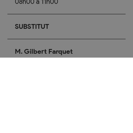
08h00 à 11h00
SUBSTITUT
M. Gilbert Farquet
027/305.10.33
Email
Protection des cultures
Dans le cadre de la protection des