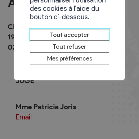
personnaliser l'utilisation
Autorités judiciaires
des cookies à l'aide du
bouton ci-dessous.
Chemin Neuf 9
Tout accepter
1955 Chamoson
027/305.10.36
Tout refuser
Mes préférences
JUGE
Mme Patricia Joris
Email