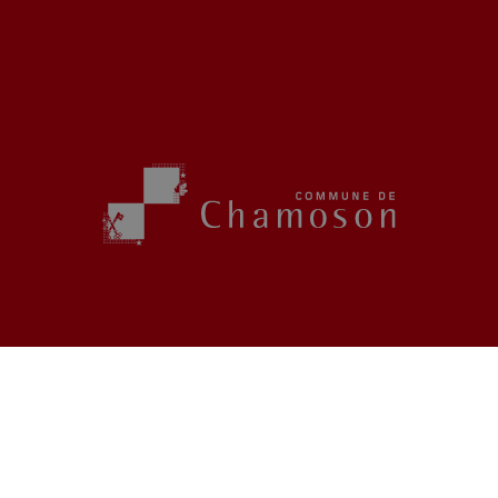
Commune de Chamoson
Chemin Neuf 9
1955
Chamoson