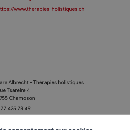
ttps://www.therapies-holistiques.ch
Règlements
rimaires
Administration
mmunal législature
Sécurité et police
Services autofinancés
ciaires
Constructions
ara Albrecht - Thérapies holistiques
élections
Culture et sport
ue Tsareire 4
Tourisme
955
Chamoson
s
77 425 78 49