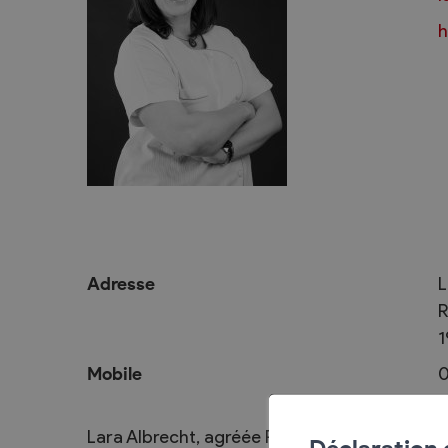
L’intégration
h
Services communaux
Vie politique
Administration générale
Assemblées p
Commander une attestation de
Le Conseil co
domicile online
2025-2028
Attestations et demandes de
Autorités judi
renseignement
Adresse
L
Votations et 
Finances, impôts et taxes
R
Décisions
1
Edilité – constructions
Commission
Mobile
0
eConstruction
Travaux publics
Lara Albrecht, agréée RME
Step