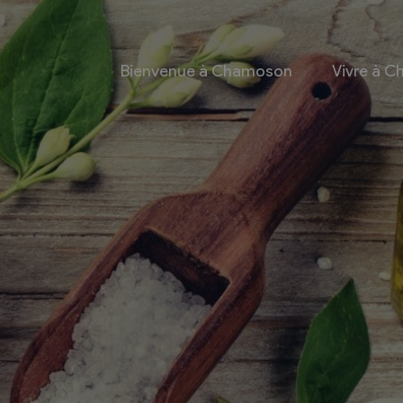
Bienvenue à Chamoson
Vivre à 
 et culture
Economie
 et Ludothèque
Entreprises
Taxes de séjour et
d’hébergement
Energie
les
Grands cru
 communales
Mobility Car
 et culturel