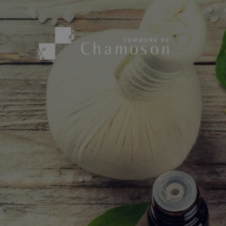
Présentation
Sport, loisirs
Population
Bibliothèque
1955
Paroisses
Actualités
Cham’Aso
Dangers Naturels
Sociétés loca
Carte CFF
Subventions
Application « Chamoson »
Mérite sportif