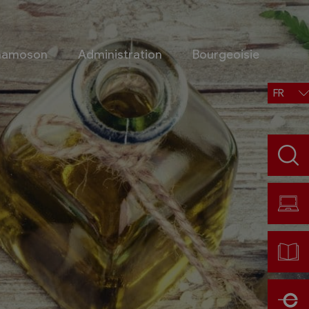
Chamoson
Administration
Bourgeoisie
FR
Situation, accès, météo
Météo