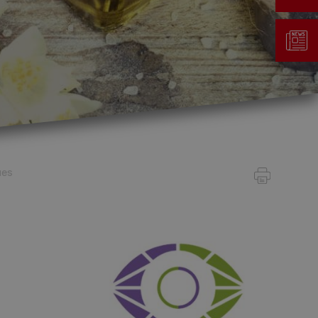
Gestion des déchets
Taxe au sac
ues
Déchetterie
Emplacements écopoints
Gastrovert
Ramassage des poubelles