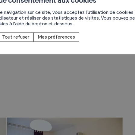
 de consentement aux cookies
tre humain qui tient compte de ses dimensions
e navigation sur ce site, vous acceptez l'utilisation de cookies
iale, culturelle et spirituelle. Elle permet
ilisateur et réaliser des statistiques de visites. Vous pouvez p
nsformation et de guérison au travers de soins
okies à l'aide du bouton ci-dessous.
Tout refuser
Mes préférences