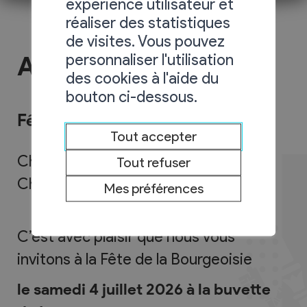
expérience utilisateur et
réaliser des statistiques
de visites. Vous pouvez
personnaliser l'utilisation
Activités
des cookies à l'aide du
bouton ci-dessous.
Fête de la bourgeoisie
Tout accepter
Chères bourgeoises,
Tout refuser
Chers bourgeois,
Mes préférences
C’est avec plaisir que nous vous
invitons à la Fête de la Bourgeoisie
le samedi 4 juillet 2026 à la buvette