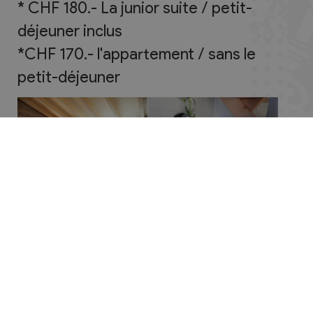
* CHF 180.- La junior suite / petit-
déjeuner inclus
*CHF 170.- l'appartement / sans le
petit-déjeuner