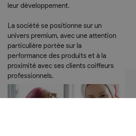
leur développement.
La société se positionne sur un
univers premium, avec une attention
particulière portée sur la
performance des produits et à la
proximité avec ses clients coiffeurs
professionnels.