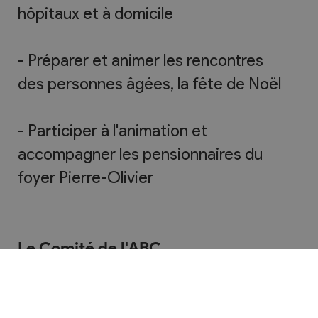
hôpitaux et à domicile
- Préparer et animer les rencontres
des personnes âgées, la fête de Noël
- Participer à l'animation et
accompagner les pensionnaires du
foyer Pierre-Olivier
Le Comité de l'ABC
Sylviane Billard, caissière
Marie-Angèle Michellod, secrétaire