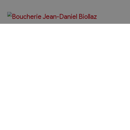
Bienvenue à Chamoson
Vivre à Chamoson
Administration