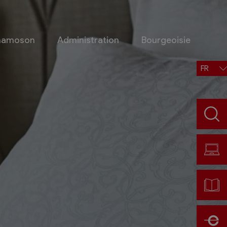
Chamoson
Administration
Bourgeoisie
FR
Situation, accès, météo
Météo