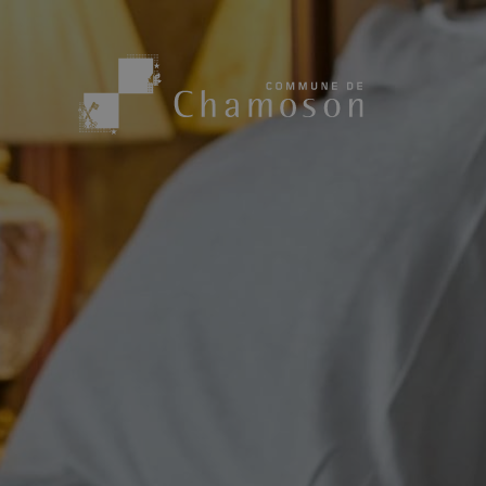
Présentation
Sport, loisirs
Population
Bibliothèque
1955
Paroisses
Actualités
Cham’Aso
Dangers Naturels
Sociétés loca
Carte CFF
Subventions
Application « Chamoson »
Mérite sportif