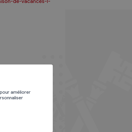
aison-de-vacances-l-
 pour améliorer
ersonnaliser