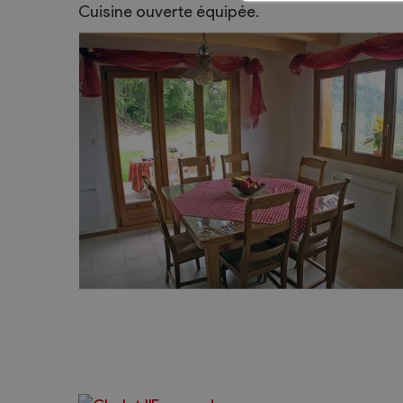
Cuisine ouverte équipée.
Sécurité
Contacts utiles
Agent communal AVS
Présentation
Activités
Conseil bourgeoisial
Règlement
Assemblée bourgeoisiale