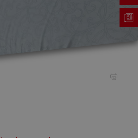
Gestion des déchets
Taxe au sac
Déchetterie
Emplacements écopoints
Gastrovert
Ramassage des poubelles