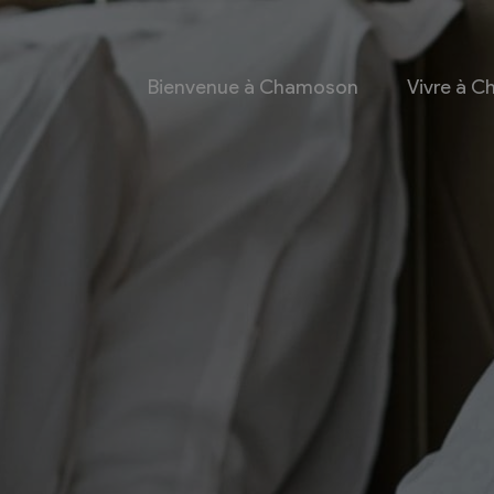
Bienvenue à Chamoson
Vivre à 
 et culture
Economie
 et Ludothèque
Entreprises
Taxes de séjour et
d’hébergement
Energie
les
Grands cru
 communales
Mobility Car
 et culturel