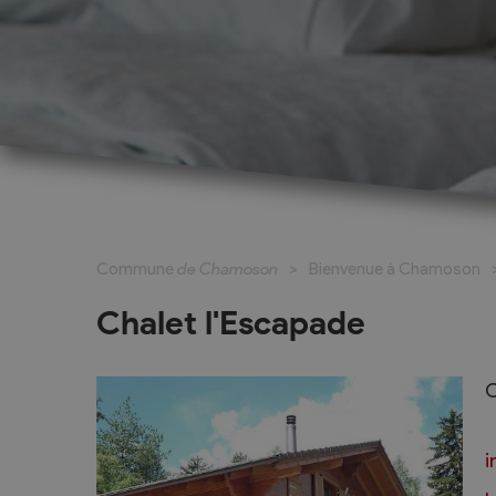
Cadastre informatisé
Magic Pass 2
Bulletin officiel
Jeunesse et formation
Santé et soci
Nurserie – Crèche – UAPE
Commune en 
Commune
de Chamoson
Bienvenue à Chamoson
Ecole Primaire
Section des S
Cycle d’Orientation
Centre Médic
Chalet l'Escapade
Apprentissage
Parents d’acc
Soleil
Bourse et prêt d’étude
C
APEA des dist
Conthey
i
Foyer Pierre-O