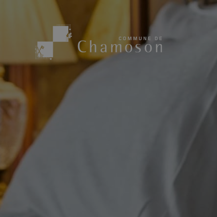
Présentation
Sport, loisirs
Population
Bibliothèque
1955
Paroisses
Actualités
Cham’Aso
Dangers Naturels
Sociétés loca
Carte CFF
Subventions
Application « Chamoson »
Mérite sportif