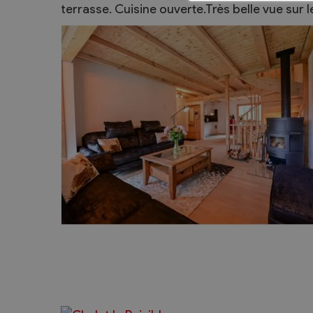
terrasse. Cuisine ouverte.Très belle vue sur l
Sécurité
Contacts utiles
Agent communal AVS
Présentation
Activités
Conseil bourgeoisial
Règlement
Assemblée bourgeoisiale