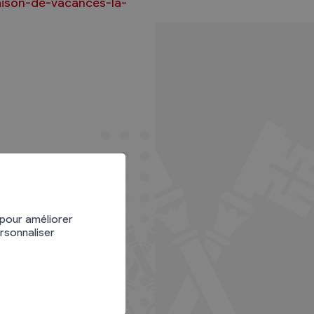
aison-de-vacances-la-
 pour améliorer
ersonnaliser