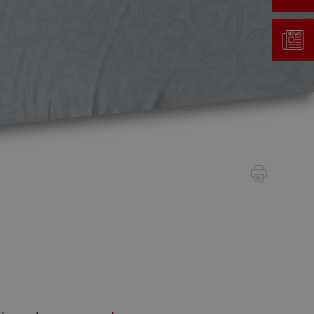
Gestion des déchets
Taxe au sac
Déchetterie
Emplacements écopoints
Gastrovert
Ramassage des poubelles