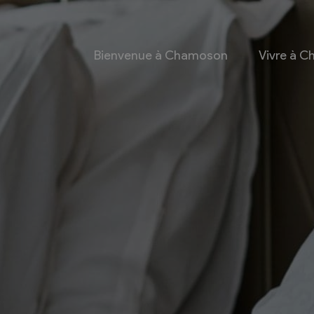
Bienvenue à Chamoson
Vivre à 
 et culture
Economie
 et Ludothèque
Entreprises
Taxes de séjour et
d’hébergement
Energie
les
Grands cru
 communales
Mobility Car
 et culturel