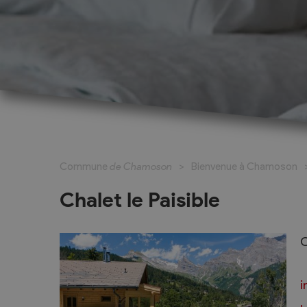
Cadastre informatisé
Magic Pass 2
Bulletin officiel
Jeunesse et formation
Santé et soci
Nurserie – Crèche – UAPE
Commune en 
Commune
de Chamoson
Bienvenue à Chamoson
Ecole Primaire
Section des S
Cycle d’Orientation
Centre Médic
Chalet le Paisible
Apprentissage
Parents d’acc
Soleil
Bourse et prêt d’étude
C
APEA des dist
Conthey
i
Foyer Pierre-O