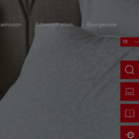
Chamoson
Administration
Bourgeoisie
FR
Situation, accès, météo
Météo