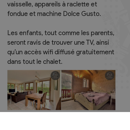
vaisselle, appareils à raclette et
fondue et machine Dolce Gusto.
Les enfants, tout comme les parents,
seront ravis de trouver une TV, ainsi
qu’un accès wifi diffusé gratuitement
dans tout le chalet.